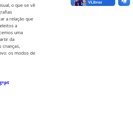
isual, o que se vê
grafias
zar a relação que
leitos a
lecemos uma
artir da
 crianças,
tivo: os modos de
g=pt