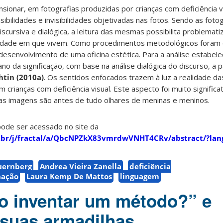
sionar, em fotografias produzidas por crianças com deficiência v
sibilidades e invisibilidades objetivadas nas fotos. Sendo as foto
cursiva e dialógica, a leitura das mesmas possibilita problemati
idade em que vivem. Como procedimentos metodológicos foram e
 desenvolvimento de uma oficina estética. Para a análise estabe
no da significação, com base na análise dialógica do discurso, a p
htin (2010a)
. Os sentidos enfocados trazem à luz a realidade das
rianças com deficiência visual. Este aspecto foi muito significa
as imagens são antes de tudo olhares de meninas e meninos.
pode ser acessado no site da
o.br/j/fractal/a/QbcNPZkX83vmrdwVNHT4CRv/abstract/?lan
uernberg
Andrea Vieira Zanella
deficiência
nação
Laura Kemp De Mattos
linguagem
o inventar um método?” e
suas armadilhas