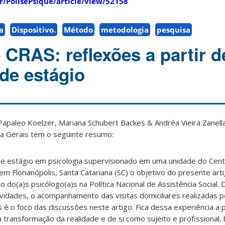
br/PolisePsique/article/view/52158
a
Dispositivo.
Método
metodologia
pesquisa
e CRAS: reflexões a partir 
 de estágio
 Papaleo Koelzer, Mariana Schubert Backes & Andréa Vieira Zanell
gia Gerais tem o seguinte resumo:
 de estágio em psicologia supervisionado em uma unidade do Cent
em Florianópolis, Santa Catariana (SC) o objetivo do presente arti
do(a)s psicólogo(a)s na Política Nacional de Assistência Social. 
tividades, o acompanhamento das visitas domiciliares realizadas p
s é o foco das discussões neste artigo. Fica dessa experiência a
ransformação da realidade e de si como sujeito e profissional, 