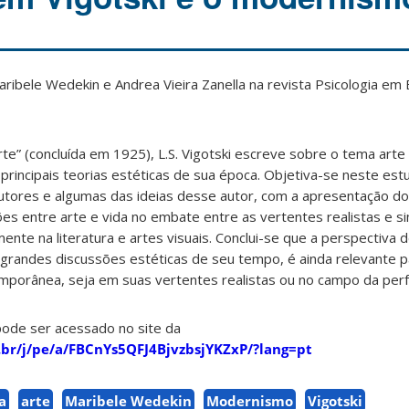
aribele Wedekin e Andrea Vieira Zanella na revista Psicologia em
te” (concluída em 1925), L.S. Vigotski escreve sobre o tema arte 
rincipais teorias estéticas de sua época. Objetiva-se neste est
ocutores e algumas das ideias desse autor, com a apresentação 
es entre arte e vida no embate entre as vertentes realistas e s
nte na literatura e artes visuais. Conclui-se que a perspectiva d
 grandes discussões estéticas de seu tempo, é ainda relevante p
mporânea, seja em suas vertentes realistas ou no campo da per
pode ser acessado no site da
.br/j/pe/a/FBCnYs5QFJ4BjvzbsjYKZxP/?lang=pt
a
arte
Maribele Wedekin
Modernismo
Vigotski