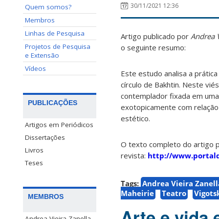
30/11/2021 12:36
Quem somos?
Membros
Linhas de Pesquisa
Artigo publicado por
Andrea V
Projetos de Pesquisa
o seguinte resumo:
e Extensão
Vídeos
Este estudo analisa a prátic
círculo de Bakhtin. Neste vié
contemplador fixada em uma 
PUBLICAÇÕES
exotopicamente com relação 
estético.
Artigos em Periódicos
Dissertações
O texto completo do artigo 
Livros
revista:
http://www.portald
Teses
Tags:
Andrea Vieira Zanell
Maheirie
Teatro
Vigots
MEMBROS
Arte e vida
Andrea Vieira Zanella