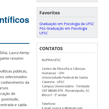
Favoritos
tíficos
Graduação em Psicologia da UFSC
Pós-Graduação em Psicologia
UFSC
CONTATOS
 Silva, Laura Kemp
guinte resumo:
NUPRA/UFSC
Centro de Filosofia e Ciências
íticas públicas,
Humanas - CFH
gos selecionados
Universidade Federal de Santa
Catarina - UFSC
o conhecimento da
Campus Universitário - Trindade
ursos
CEP 88040-970 - Florianópolis, SC
tração de
Bloco F - 5º andar
 juventude,
Telefone:
entrada e saída
E-mail: nupra.sc@gmail.com