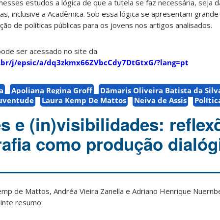
esses estudos a lógica de que a tutela se faz necessária, seja da
ras, inclusive a Acadêmica. Sob essa lógica se apresentam grande
cação de políticas públicas para os jovens nos artigos analisados.
pode ser acessado no site da
o.br/j/epsic/a/dq3zkmx66ZVbcCdy7DtGtxG/?lang=pt
a
Apoliana Regina Groff
Dâmaris Oliveira Batista da Silv
uventude
Laura Kemp De Mattos
Neiva de Assis
Polític
s e (in)visibilidades: reflex
rafia como produção dialóg
emp de Mattos, An
dréa Vieira Zanella e Adri
ano Henrique Nuernb
uinte resumo: