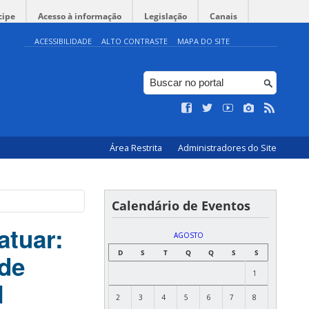
cipe
Acesso à informação
Legislação
Canais
ACESSIBILIDADE
ALTO CONTRASTE
MAPA DO SITE
Área Restrita
Administradores do Site
Calendário de Eventos
atuar:
AGOSTO
D
S
T
Q
Q
S
S
 de
1
l
2
3
4
5
6
7
8