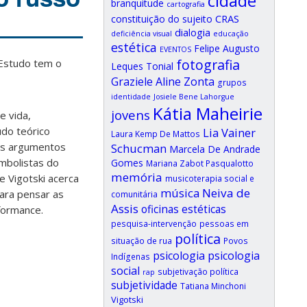
cidade
branquitude
cartografia
CRAS
constituição do sujeito
dialogia
deficiência visual
educação
estética
Felipe Augusto
EVENTOS
fotografia
 Estudo tem o
Leques Tonial
Graziele Aline Zonta
grupos
identidade
Josiele Bene Lahorgue
Kátia Maheirie
jovens
e vida,
udo teórico
Lia Vainer
Laura Kemp De Mattos
dos argumentos
Schucman
Marcela De Andrade
imbolistas do
Gomes
Mariana Zabot Pasqualotto
memória
e Vigotski acerca
musicoterapia social e
música
Neiva de
ara pensar as
comunitária
Assis
oficinas estéticas
formance.
pesquisa-intervenção
pessoas em
política
situação de rua
Povos
psicologia
psicologia
Indígenas
social
subjetivação política
rap
subjetividade
Tatiana Minchoni
Vigotski