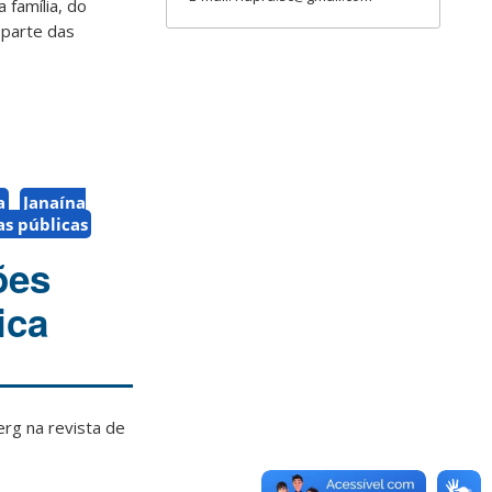
 família, do
 parte das
a
Janaína
as públicas
ões
ica
erg
na revista de