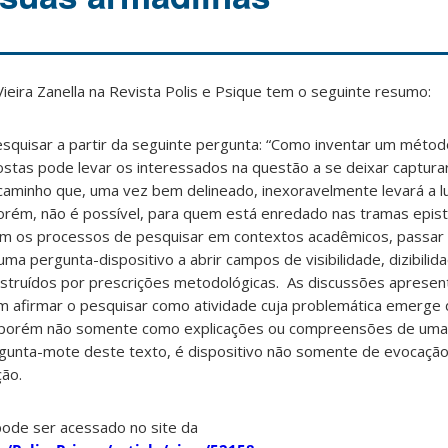
ieira Zanella
na Revista Polis e Psique tem o seguinte resumo:
squisar a partir da seguinte pergunta: “Como inventar um métod
stas pode levar os interessados na questão a se deixar capturar
minho que, uma vez bem delineado, inexoravelmente levará a l
orém, não é possível, para quem está enredado nas tramas epis
m os processos de pesquisar em contextos acadêmicos, passar 
 uma pergunta-dispositivo a abrir campos de visibilidade, dizibilid
struídos por prescrições metodológicas. As discussões aprese
m afirmar o pesquisar como atividade cuja problemática emerge d
, porém não somente como explicações ou compreensões de uma 
rgunta-mote deste texto, é dispositivo não somente de evocaçã
ção.
pode ser acessado no site da