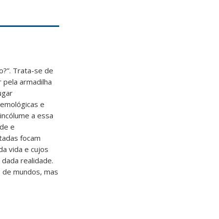
o?”. Trata-se de
 pela armadilha
ugar
temológicas e
incólume a essa
ade e
ntadas focam
a vida e cujos
dada realidade.
o de mundos, mas