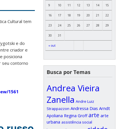
9
10
11
12
13
14
15
16
17
18
19
20
21
22
tica Cultural tem
23
24
25
26
27
28
29
30
31
Vygotski e do
« out
entre criador e
e posiciona
r seu contorno
Busca por Temas
Andrea Vieira
view/1561
Zanella
Andre Luiz
Andressa Dias Arndt
Strappazzon
arte
arte
Apoliana Regina Groff
urbana
assistência social
o russo