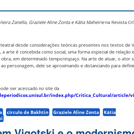
ieira Zanella, Graziele Aline Zonta e Kátia Maheirie
na Revista Crí
a teatral desde considerações teóricas presentes nos textos de 
s, a arte é concebida como social, uma forma especial de relação 
obra, em determinado tempo/espaço. Na arte de atuar, o ator s
ao personagem, dele se aproximando e distanciando para defini
pode ser acessado no site da
eperiodicos.unisul.br/index.php/Critica_Cultural/article/
a
círculo de Bakhtin
Graziele Aline Zonta
Kátia
ki
 em Vigotski e o modernism