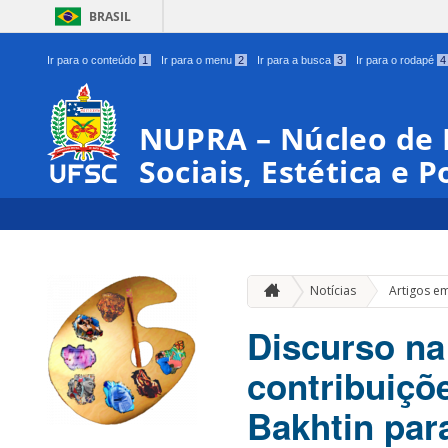
BRASIL
Ir para o conteúdo
1
Ir para o menu
2
Ir para a busca
3
Ir para o rodapé
4
NUPRA – Núcleo de 
Sociais, Estética e P
Notícias
Artigos e
Discurso na 
contribuiçõe
Bakhtin para