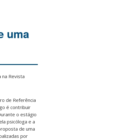
de uma
a
na Revista
ro de Referência
go é contribuir
Durante o estágio
ela psicóloga e a
 proposta de uma
balizadas por