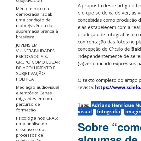
subjetivación
A proposta deste artigo é ten
Mérito e mito da
e o que se deixa de ver, as vi
democracia racial:
concebidas como produção dis
uma condição de
(sobre)vivência da
elas estabelecem com a real
supremacia branca à
produção de fotografias e o
brasileira
confrontação das fotos no pla
JOVENS EM
concepção do Círculo de
Bak
VULNERABILIDADES
independentemente de serem c
PSICOSSOCIAIS:
GRUPO COMO LUGAR
(vi)ver o mundo expressos n
DE ACOLHIMENTO E
SUBJETIVAÇÃO
POLÍTICA
O texto completo do artigo 
revista:
https://www.sciel
Mediação audiovisual
e território: Cenas
migrantes em um
percurso de
Tags:
Adriano Henrique N
formação
visual
fotografia
imagi
Psicologia nos CRAS:
Sobre “com
uma análise do
dissenso e dos
algumas de 
processos de
coletivização.