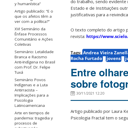
do trabalho, sendo evidente n
y humanística”
Estado e de Instituições out
Artigo publicado: “E o
justificativas para a reivindi
que os afetos têm a
ver com a política?”
XVI Seminário da
O texto completo do artigo 
Ênfase Processos
revista:
https://www.sciel
Comunitário e Ações
Coletivas
Seminário: Letalidade
Tags:
Andrea Vieira Zanell
Branca e Racismo
Rocha Furtado
jovens
j
Anti-Indígena no Brasil
com Prof. Dr. Felipe
Entre olhare
Tuxá
sobre fotog
Seminário Povos
Indígenas e a Luta
Antirracista –
30/11/2021 12:20
Implicações para a
Psicologia
Latinoamericana
Artigo publicado por L
aura K
Arte en tiempos de
Psicologia Fractal tem o seg
pandemia: tragedia y
procesos de