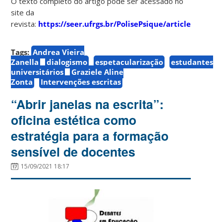
O texto completo do artigo pode ser acessado no
site da
revista:
https://seer.ufrgs.br/PolisePsique/article/view/
Tags:
Andrea Vieira
Zanella
dialogismo
espetacularização
estudantes
universitários
Graziele Aline
Zonta
Intervenções escritas
“Abrir janelas na escrita”:
oficina estética como
estratégia para a formação
sensível de docentes
15/09/2021 18:17