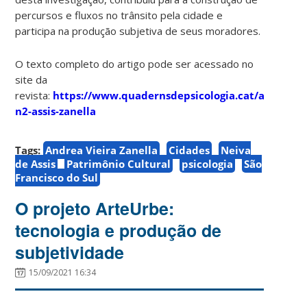
percursos e fluxos no trânsito pela cidade e
participa na produção subjetiva de seus moradores.
O texto completo do artigo pode ser acessado no
site da
revista:
https://www.quadernsdepsicologia.cat/article/v
n2-assis-zanella
Tags:
Andrea Vieira Zanella
Cidades
Neiva
de Assis
Patrimônio Cultural
psicologia
São
Francisco do Sul
O projeto ArteUrbe:
tecnologia e produção de
subjetividade
15/09/2021 16:34