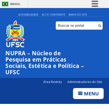
BRASIL
Simplifique!
ACESSIBILIDADE
ALTO CONTRASTE
MAPA DO SITE
Comunica BR
Participe
Acesso à informação
Legislação
NUPRA – Núcleo de
Canais
Pesquisa em Práticas
Sociais, Estética e Política –
UFSC
Área Restrita
Administradores do Site
MENU