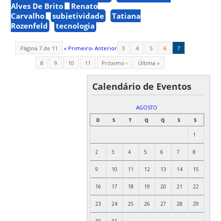
Alves De Brito
Renato
Carvalho
subjetividade
Tatiana
Rozenfeld
tecnologia
Página 7 de 11
« Primeiro
‹ Anterior
3
4
5
6
7
8
9
10
11
Próximo ›
Última »
Calendário de Eventos
AGOSTO
D
S
T
Q
Q
S
S
1
2
3
4
5
6
7
8
9
10
11
12
13
14
15
16
17
18
19
20
21
22
23
24
25
26
27
28
29
30
31