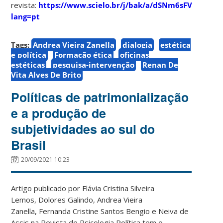
revista:
https://www.scielo.br/j/bak/a/dSNm6sFVF4gfyJw
lang=pt
Tags:
Andrea Vieira Zanella
dialogia
estética
e política
Formação ética
oficinas
estéticas
pesquisa-intervenção
Renan De
Vita Alves De Brito
Políticas de patrimonialização
e a produção de
subjetividades ao sul do
Brasil
20/09/2021 10:23
Artigo publicado por Flávia Cristina Silveira
Lemos, Dolores Galindo, Andrea Vieira
Zanella, Fernanda Cristine Santos Bengio e Neiva de
Assis na Revista de Psicologia Política tem o