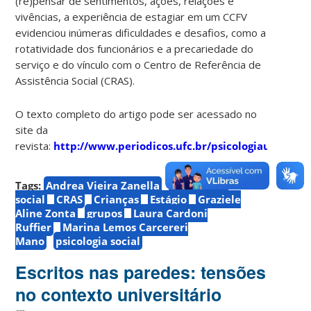
(re)pensar de sentimentos, ações, relações e
vivências, a experiência de estagiar em um CCFV
evidenciou inúmeras dificuldades e desafios, como a
rotatividade dos funcionários e a precariedade do
serviço e do vínculo com o Centro de Referência de
Assistência Social (CRAS).
O texto completo do artigo pode ser acessado no
site da
revista:
http://www.periodicos.ufc.br/psicologiaufc/arti
Tags:
Andrea Vieira Zanella
assistência
social
CRAS
Crianças
Estágio
Graziele
Aline Zonta
grupos
Laura Cardoni
Ruffier
Marina Lemos Carcereri
Mano
psicologia social
Escritos nas paredes: tensões
no contexto universitário