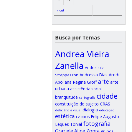
« out
Busca por Temas
Andrea Vieira
Zanella
Andre Luiz
Andressa Dias Arndt
Strappazzon
arte
arte
Apoliana Regina Groff
urbana
assistência social
cidade
branquitude
cartografia
CRAS
constituição do sujeito
dialogia
deficiência visual
educação
estética
Felipe Augusto
EVENTOS
fotografia
Leques Tonial
Graziele Aline Zonta
grupos