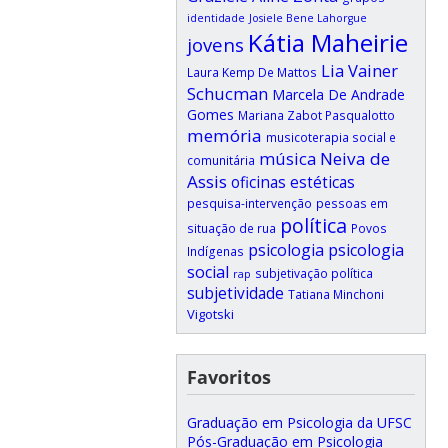
identidade
Josiele Bene Lahorgue
Kátia Maheirie
jovens
Lia Vainer
Laura Kemp De Mattos
Schucman
Marcela De Andrade
Gomes
Mariana Zabot Pasqualotto
memória
musicoterapia social e
música
Neiva de
comunitária
Assis
oficinas estéticas
pesquisa-intervenção
pessoas em
política
situação de rua
Povos
psicologia
psicologia
Indígenas
social
subjetivação política
rap
subjetividade
Tatiana Minchoni
Vigotski
Favoritos
Graduação em Psicologia da UFSC
Pós-Graduação em Psicologia