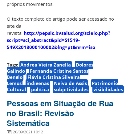
próprios movimentos.
O texto completo do artigo pode ser acessado no
site da
revista:
http://pepsic.bvsalud.org/scielo.php?
script=sci_abstract&pid=S1519-
549X2018000100002&lng=pt&nrm=iso
Tags:
Andrea Vieira Zanella
Dolores
Galindo
Fernanda Cristine Santos
Bengio
Flávia Cristina Silveira
Lemos
indígenas
Neiva de Assis
Patrimônio
Cultural
política
subjetividades
visibilidades
Pessoas em Situação de Rua
no Brasil: Revisão
Sistemática
20/09/2021 10:12