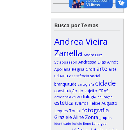
Busca por Temas
Andrea Vieira
Zanella
Andre Luiz
Andressa Dias Arndt
Strappazzon
arte
arte
Apoliana Regina Groff
urbana
assistência social
cidade
branquitude
cartografia
CRAS
constituição do sujeito
dialogia
deficiência visual
educação
estética
Felipe Augusto
EVENTOS
fotografia
Leques Tonial
Graziele Aline Zonta
grupos
identidade
Josiele Bene Lahorgue