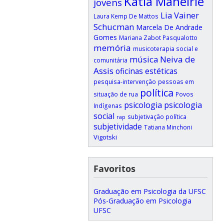
Kátia Maheirie
jovens
Lia Vainer
Laura Kemp De Mattos
Schucman
Marcela De Andrade
Gomes
Mariana Zabot Pasqualotto
memória
musicoterapia social e
música
Neiva de
comunitária
Assis
oficinas estéticas
pesquisa-intervenção
pessoas em
política
situação de rua
Povos
psicologia
psicologia
Indígenas
social
subjetivação política
rap
subjetividade
Tatiana Minchoni
Vigotski
Favoritos
Graduação em Psicologia da UFSC
Pós-Graduação em Psicologia
UFSC