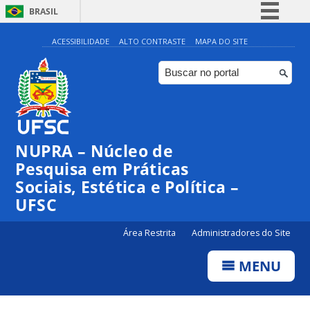
BRASIL
Simplifique!
ACESSIBILIDADE
ALTO CONTRASTE
MAPA DO SITE
Comunica BR
Participe
Acesso à informação
Legislação
NUPRA – Núcleo de
Canais
Pesquisa em Práticas
Sociais, Estética e Política –
UFSC
Área Restrita
Administradores do Site
MENU