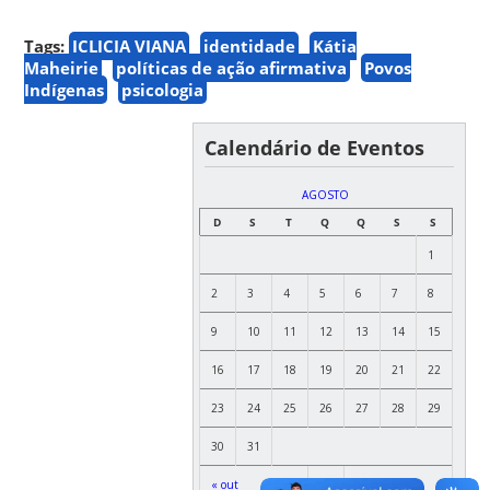
Tags:
ICLICIA VIANA
identidade
Kátia
Maheirie
políticas de ação afirmativa
Povos
Indígenas
psicologia
Calendário de Eventos
AGOSTO
D
S
T
Q
Q
S
S
1
2
3
4
5
6
7
8
9
10
11
12
13
14
15
16
17
18
19
20
21
22
23
24
25
26
27
28
29
30
31
« out