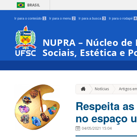
BRASIL
Ir para o conteúdo
1
Ir para o menu
2
Ir para a busca
3
Ir para o rodapé
4
NUPRA – Núcleo de 
Sociais, Estética e P
Notícias
Artigos e
Respeita as 
no espaço u
04/05/2021 15:04