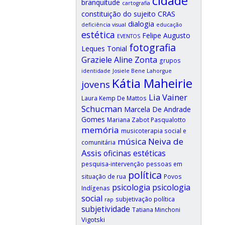
cidade
branquitude
cartografia
CRAS
constituição do sujeito
dialogia
deficiência visual
educação
estética
Felipe Augusto
EVENTOS
fotografia
Leques Tonial
Graziele Aline Zonta
grupos
identidade
Josiele Bene Lahorgue
Kátia Maheirie
jovens
Lia Vainer
Laura Kemp De Mattos
Schucman
Marcela De Andrade
Gomes
Mariana Zabot Pasqualotto
memória
musicoterapia social e
música
Neiva de
comunitária
Assis
oficinas estéticas
pesquisa-intervenção
pessoas em
política
situação de rua
Povos
psicologia
psicologia
Indígenas
social
subjetivação política
rap
subjetividade
Tatiana Minchoni
Vigotski