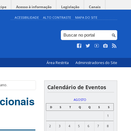
cipe
Acesso à informação
Legislação
Canais
ACESSIBILIDADE
ALTO CONTRASTE
MAPA DO SITE
Área Restrita
Administradores do Site
bano.
Calendário de Eventos
ccionais
AGOSTO
D
S
T
Q
Q
S
S
1
2
3
4
5
6
7
8