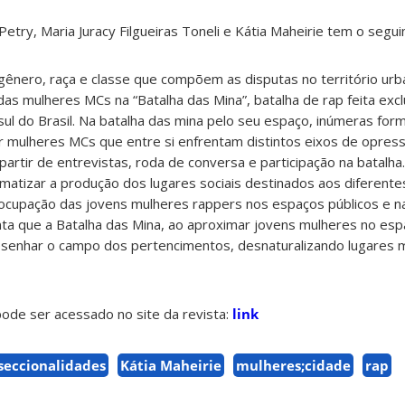
Petry, Maria Juracy Filgueiras Toneli e Kátia Maheirie tem o segu
gênero, raça e classe que compõem as disputas no território urba
 das mulheres MCs na “Batalha das Mina”, batalha de rap feita ex
l do Brasil. Na batalha das mina pelo seu espaço, inúmeras for
r mulheres MCs que entre si enfrentam distintos eixos de opres
partir de entrevistas, roda de conversa e participação na batalh
atizar a produção dos lugares sociais destinados aos diferentes
a ocupação das jovens mulheres rappers nos espaços públicos e 
ponta que a Batalha das Mina, ao aproximar jovens mulheres no esp
esenhar o campo dos pertencimentos, desnaturalizando lugares m
ode ser acessado no site da revista:
link
seccionalidades
Kátia Maheirie
mulheres;cidade
rap