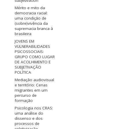
subjetivación
Mérito e mito da
democracia racial:
uma condição de
(sobre)vivência da
supremacia branca à
brasileira
JOVENS EM
VULNERABILIDADES
PSICOSSOCIAIS:
GRUPO COMO LUGAR
DE ACOLHIMENTO E
SUBJETIVAÇÃO
POLÍTICA
Mediação audiovisual
e território: Cenas
migrantes em um
percurso de
formação
Psicologia nos CRAS:
uma análise do
dissenso e dos
processos de
coletivização.