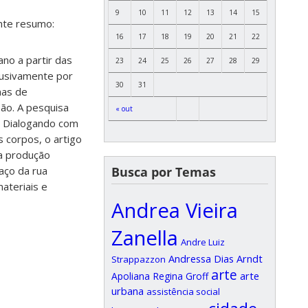
9
10
11
12
13
14
15
inte resumo:
16
17
18
19
20
21
22
no a partir das
23
24
25
26
27
28
29
clusivamente por
30
31
mas de
são. A pesquisa
« out
a. Dialogando com
 corpos, o artigo
na produção
Busca por Temas
aço da rua
ateriais e
Andrea Vieira
Zanella
Andre Luiz
Andressa Dias Arndt
Strappazzon
arte
arte
Apoliana Regina Groff
urbana
assistência social