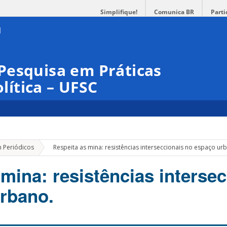
Simplifique!
Comunica BR
Parti
Pesquisa em Práticas
olítica – UFSC
»
m Periódicos
Respeita as mina: resistências interseccionais no espaço ur
mina: resistências interse
rbano.