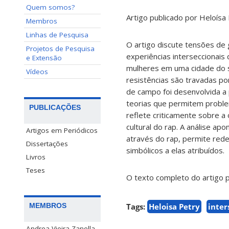
Quem somos?
Artigo publicado por Heloísa 
Membros
Linhas de Pesquisa
O artigo discute tensões de 
Projetos de Pesquisa
experiências interseccionais
e Extensão
mulheres em uma cidade do su
Vídeos
resistências são travadas po
de campo foi desenvolvida a 
teorias que permitem problem
PUBLICAÇÕES
reflete criticamente sobre 
cultural do rap. A análise a
Artigos em Periódicos
através do rap, permite red
Dissertações
simbólicos a elas atribuídos.
Livros
Teses
O texto completo do artigo p
Tags:
Heloisa Petry
inter
MEMBROS
Andrea Vieira Zanella