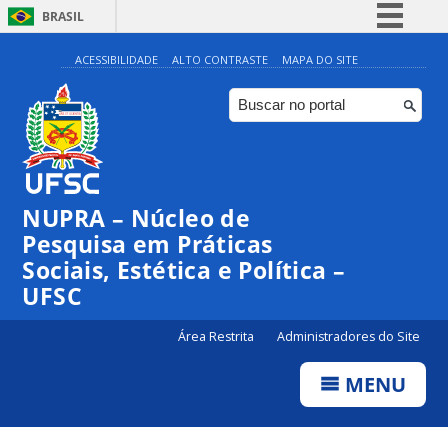
BRASIL
Simplifique!
ACESSIBILIDADE
ALTO CONTRASTE
MAPA DO SITE
Comunica BR
Participe
Acesso à informação
Legislação
NUPRA – Núcleo de
Canais
Pesquisa em Práticas
Sociais, Estética e Política –
UFSC
Área Restrita
Administradores do Site
MENU