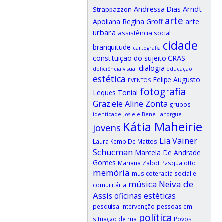
Andressa Dias Arndt
Strappazzon
arte
arte
Apoliana Regina Groff
urbana
assistência social
cidade
branquitude
cartografia
CRAS
constituição do sujeito
dialogia
deficiência visual
educação
estética
Felipe Augusto
EVENTOS
fotografia
Leques Tonial
Graziele Aline Zonta
grupos
identidade
Josiele Bene Lahorgue
Kátia Maheirie
jovens
Lia Vainer
Laura Kemp De Mattos
Schucman
Marcela De Andrade
Gomes
Mariana Zabot Pasqualotto
memória
musicoterapia social e
música
Neiva de
comunitária
Assis
oficinas estéticas
pesquisa-intervenção
pessoas em
política
situação de rua
Povos