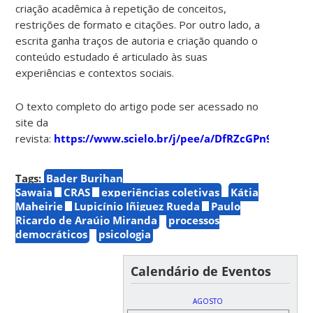
criação acadêmica à repetição de conceitos,
restrições de formato e citações. Por outro lado, a
escrita ganha traços de autoria e criação quando o
conteúdo estudado é articulado às suas
experiências e contextos sociais.
O texto completo do artigo pode ser acessado no
site da
revista:
https://www.scielo.br/j/pee/a/DfRZcGPn9F5RQY
Tags:
Bader Burihan
Sawaia
CRAS
experiências coletivas
Kátia
Maheirie
Lupicínio Iñiguez Rueda
Paulo
Ricardo de Araújo Miranda
processos
democráticos
psicologia
Calendário de Eventos
AGOSTO