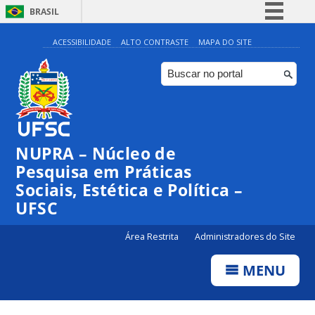
BRASIL
Simplifique!
ACESSIBILIDADE
ALTO CONTRASTE
MAPA DO SITE
Comunica BR
Participe
Acesso à informação
Legislação
NUPRA – Núcleo de
Canais
Pesquisa em Práticas
Sociais, Estética e Política –
UFSC
Área Restrita
Administradores do Site
MENU