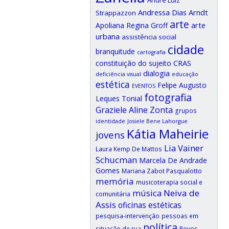
Andressa Dias Arndt
Strappazzon
arte
arte
Apoliana Regina Groff
urbana
assistência social
cidade
branquitude
cartografia
CRAS
constituição do sujeito
dialogia
deficiência visual
educação
estética
Felipe Augusto
EVENTOS
fotografia
Leques Tonial
Graziele Aline Zonta
grupos
identidade
Josiele Bene Lahorgue
Kátia Maheirie
jovens
Lia Vainer
Laura Kemp De Mattos
Schucman
Marcela De Andrade
Gomes
Mariana Zabot Pasqualotto
memória
musicoterapia social e
música
Neiva de
comunitária
Assis
oficinas estéticas
pesquisa-intervenção
pessoas em
política
situação de rua
Povos