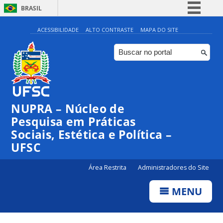
BRASIL
Simplifique!
ACESSIBILIDADE
ALTO CONTRASTE
MAPA DO SITE
Comunica BR
Participe
Acesso à informação
Legislação
NUPRA – Núcleo de
Canais
Pesquisa em Práticas
Sociais, Estética e Política –
UFSC
Área Restrita
Administradores do Site
MENU