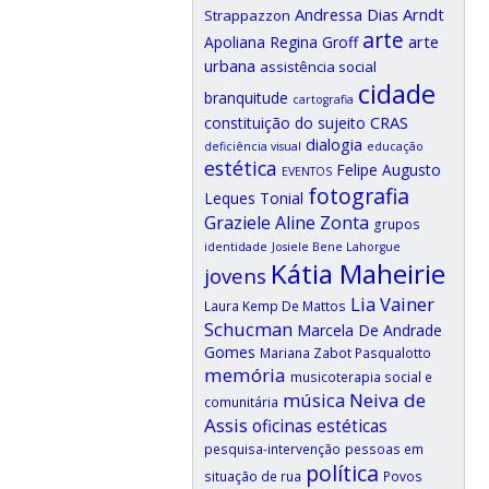
Andressa Dias Arndt
Strappazzon
arte
arte
Apoliana Regina Groff
urbana
assistência social
cidade
branquitude
cartografia
CRAS
constituição do sujeito
dialogia
deficiência visual
educação
estética
Felipe Augusto
EVENTOS
fotografia
Leques Tonial
Graziele Aline Zonta
grupos
identidade
Josiele Bene Lahorgue
Kátia Maheirie
jovens
Lia Vainer
Laura Kemp De Mattos
Schucman
Marcela De Andrade
Gomes
Mariana Zabot Pasqualotto
memória
musicoterapia social e
música
Neiva de
comunitária
Assis
oficinas estéticas
pesquisa-intervenção
pessoas em
política
situação de rua
Povos