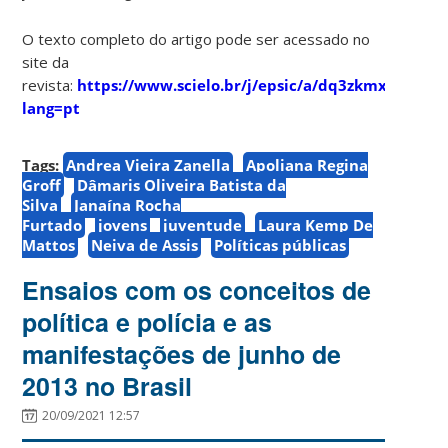
O texto completo do artigo pode ser acessado no
site da
revista:
https://www.scielo.br/j/epsic/a/dq3zkmx66ZVb
lang=pt
Tags:
Andrea Vieira Zanella
Apoliana Regina
Groff
Dâmaris Oliveira Batista da
Silva
Janaína Rocha
Furtado
jovens
juventude
Laura Kemp De
Mattos
Neiva de Assis
Políticas públicas
Ensaios com os conceitos de
política e polícia e as
manifestações de junho de
2013 no Brasil
20/09/2021 12:57