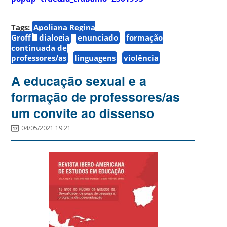
Tags:
Apoliana Regina
Groff
dialogia
enunciado
formação
continuada de
professores/as
linguagens
violência
A educação sexual e a
formação de professores/as
um convite ao dissenso
04/05/2021 19:21