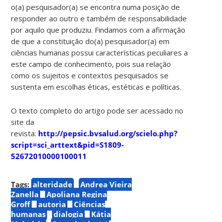
o(a) pesquisador(a) se encontra numa posição de
responder ao outro e também de responsabilidade
por aquilo que produziu. Findamos com a afirmação
de que a constituição do(a) pesquisador(a) em
ciências humanas possui características peculiares a
este campo de conhecimento, pois sua relação
como os sujeitos e contextos pesquisados se
sustenta em escolhas éticas, estéticas e políticas.
O texto completo do artigo pode ser acessado no
site da
revista:
http://pepsic.bvsalud.org/scielo.php?
script=sci_arttext&pid=S1809-
52672010000100011
Tags:
alteridade
Andrea Vieira
Zanella
Apoliana Regina
Groff
autoria
Ciências
humanas
dialogia
Kátia