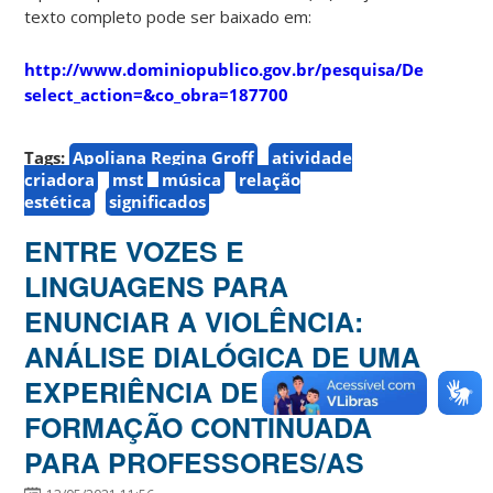
texto completo pode ser baixado em:
http://www.dominiopublico.gov.br/pesquisa/DetalheO
select_action=&co_obra=187700
Tags:
Apoliana Regina Groff
atividade
criadora
mst
música
relação
estética
significados
ENTRE VOZES E
LINGUAGENS PARA
ENUNCIAR A VIOLÊNCIA:
ANÁLISE DIALÓGICA DE UMA
EXPERIÊNCIA DE
FORMAÇÃO CONTINUADA
PARA PROFESSORES/AS