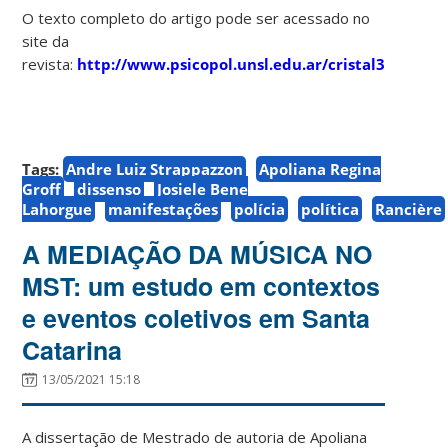
O texto completo do artigo pode ser acessado no
site da
revista:
http://www.psicopol.unsl.edu.ar/cristal32.html
Tags:
Andre Luiz Strappazzon
Apoliana Regina
Groff
dissenso
Josiele Bene
Lahorgue
manifestações
polícia
política
Rancière
A MEDIAÇÃO DA MÚSICA NO
MST: um estudo em contextos
e eventos coletivos em Santa
Catarina
13/05/2021 15:18
A dissertação de Mestrado de autoria de Apoliana