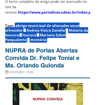
O texto completo do artigo pode ser acessado no
site da
revista:
https://www.periodicos.udesc.br/index.php/te
Tags:
abrigo municipal de alienados oscar
schneider
Andrea Vieira Zanella
História da
loucura
loucura
Mariana Zabot
Pasqualotto
memória
NUPRA de Portas Abertas
Convida Dr. Felipe Tonial e
Ms. Orlando Gulonda
07/07/2021 13:38