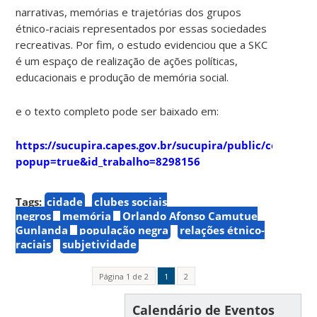
narrativas, memórias e trajetórias dos grupos
étnico-raciais representados por essas sociedades
recreativas. Por fim, o estudo evidenciou que a SKC
é um espaço de realização de ações políticas,
educacionais e produção de memória social.
e o texto completo pode ser baixado em:
https://sucupira.capes.gov.br/sucupira/public/consulta
popup=true&id_trabalho=8298156
Tags:
cidade
clubes sociais
negros
memória
Orlando Afonso Camutue
Gunlanda
população negra
relações étnico-
raciais
subjetividade
Página 1 de 2
1
2
Calendário de Eventos