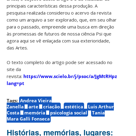
principais características dessa produção. A
pesquisa realizada considerou o acervo da revista
como um arquivo a ser explorado, que, em seu olhar
para o passado, empreende uma busca em direção
às promessas de futuros de nossa ciência Psi que
agora aqui se vê enlaçada com sua exterioridade,
das Artes.
O texto completo do artigo pode ser acessado no
site da
revista:
https://www.scielo.br/j/psoc/a/JgMtRHpzb56Fv6
lang=pt
Tags:
Andrea Vieira
Zanella
arte
criação
estética
Luis Arthur
Costa
memória
psicologia social
Tania
Mara Galli Fonseca
Histórias, memórias, lugares: