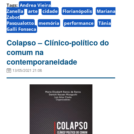
Tags:
Andrea Vieira
Zanella
arte
cidade
Florianópolis
Mariana
Zabot
Pasqualotto
memória
performance
Tânia
Galli Fonseca
Colapso – Clínico-político do
comum na
contemporaneidade
13/05/2021 21:08