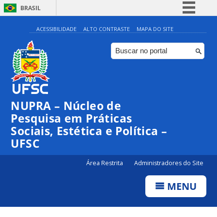
BRASIL
Simplifique!
ACESSIBILIDADE
ALTO CONTRASTE
MAPA DO SITE
Comunica BR
Participe
Acesso à informação
Legislação
NUPRA – Núcleo de
Canais
Pesquisa em Práticas
Sociais, Estética e Política –
UFSC
Área Restrita
Administradores do Site
MENU