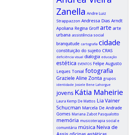
Zanella
Andre Luiz
Andressa Dias Arndt
Strappazzon
arte
arte
Apoliana Regina Groff
urbana
assistência social
cidade
branquitude
cartografia
CRAS
constituição do sujeito
dialogia
deficiência visual
educação
estética
Felipe Augusto
EVENTOS
fotografia
Leques Tonial
Graziele Aline Zonta
grupos
identidade
Josiele Bene Lahorgue
Kátia Maheirie
jovens
Lia Vainer
Laura Kemp De Mattos
Schucman
Marcela De Andrade
Gomes
Mariana Zabot Pasqualotto
memória
musicoterapia social e
música
Neiva de
comunitária
Assis
oficinas estéticas