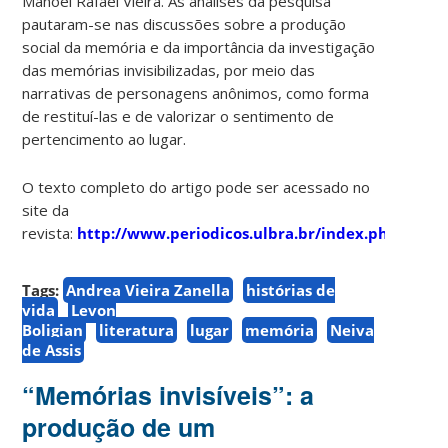
Manoel Rafael Vieira. As análises da pesquisa
pautaram-se nas discussões sobre a produção
social da memória e da importância da investigação
das memórias invisibilizadas, por meio das
narrativas de personagens anônimos, como forma
de restituí-las e de valorizar o sentimento de
pertencimento ao lugar.
O texto completo do artigo pode ser acessado no
site da
revista:
http://www.periodicos.ulbra.br/index.php/txra/
Tags:
Andrea Vieira Zanella
histórias de
vida
Levon
Boligian
literatura
lugar
memória
Neiva
de Assis
“Memórias invisíveis”: a
produção de um