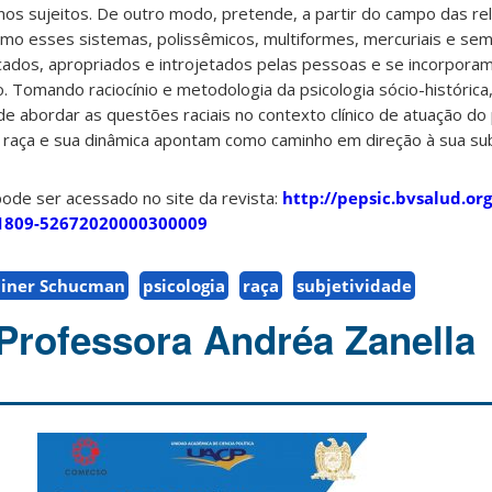
os sujeitos. De outro modo, pretende, a partir do campo das rel
omo esses sistemas, polissêmicos, multiformes, mercuriais e se
ficados, apropriados e introjetados pelas pessoas e se incorporam
 Tomando raciocínio e metodologia da psicologia sócio-histórica
e abordar as questões raciais no contexto clínico de atuação do 
 raça e sua dinâmica apontam como caminho em direção à sua su
ode ser acessado no site da revista:
http://pepsic.bvsalud.org
S1809-52672020000300009
ainer Schucman
psicologia
raça
subjetividade
 Professora Andréa Zanella