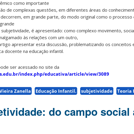
adêmico como importante
são de complexas questões, em diferentes áreas do conheciment
 decorrem, em grande parte, do modo original como o processo d
 grande
subjetividade, é apresentado: como complexo movimento, social,
amalgamado às relações com um outro,
 artigo apresentar esta discussão, problematizando os conceitos
ca docente na educação infantil.
pode ser acessado no site da
as.edu.br/index.php/educativa/article/view/3089
Vieira Zanella
Educação Infantil.
subjetividade
Teoria 
etividade: do campo social