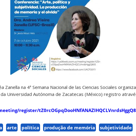
a Zanella na 4ª Semana Nacional de las Ciencias Sociales organiz
a da Universidad Autónoma de Zacatecas (México) registro através
/meeting/register/tZ0rcOGpqDooHNfANAZIHQCLVnrdsHggQ8
a
arte
política
produção de memória
subjetividade