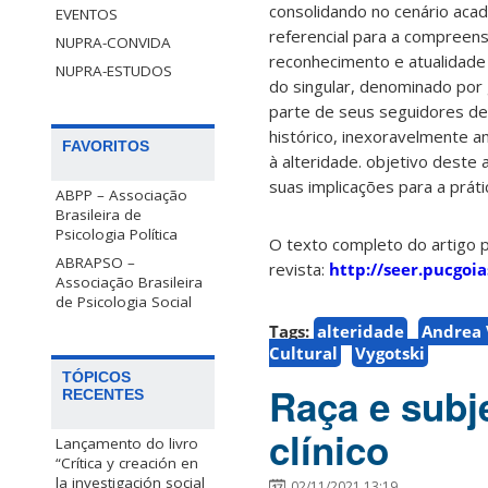
consolidando no cenário ac
EVENTOS
referencial para a compreen
NUPRA-CONVIDA
reconhecimento e atualidade
NUPRA-ESTUDOS
do singular, denominado por
parte de seus seguidores de 
histórico, inexoravelmente 
FAVORITOS
à alteridade. objetivo deste
suas implicações para a práti
ABPP – Associação
Brasileira de
Psicologia Política
O texto completo do artigo 
ABRAPSO –
revista:
http://seer.pucgoi
Associação Brasileira
de Psicologia Social
Tags:
alteridade
Andrea 
Cultural
Vygotski
TÓPICOS
Raça e subj
RECENTES
clínico
Lançamento do livro
“Crítica y creación en
la investigación social
02/11/2021 13:19