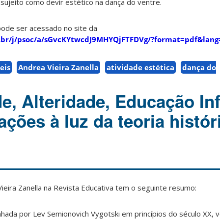
sujeito como devir estético na dança do ventre.
pode ser acessado no site da
o.br/j/psoc/a/sGvcKYtwcdJ9MHYQjFTFDVg/?format=pdf&lang
eis
Andrea Vieira Zanella
atividade estética
dança do
e, Alteridade, Educação Inf
ções à luz da teoria histór
Vieira Zanella
na Revista Educativa tem o seguinte resumo:
cunhada por Lev Semionovich Vygotski em princípios do século XX,