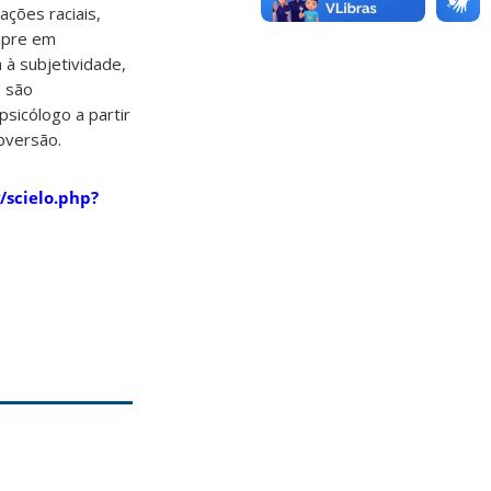
ações raciais,
mpre em
 à subjetividade,
, são
psicólogo a partir
bversão.
/scielo.php?