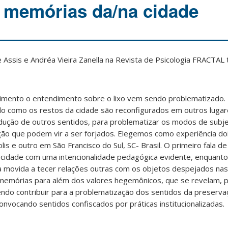
s memórias da/na cidade
e Assis e
Andréa Vieira Zanella
na Revista de Psicologia FRACTAL 
imento o entendimento sobre o lixo vem sendo problematizado.
do como os restos da cidade são reconfigurados em outros luga
odução de outros sentidos, para problematizar os modos de subje
ação que podem vir a ser forjados. Elegemos como experiência d
lis e outro em São Francisco do Sul, SC- Brasil. O primeiro fala de
cidade com uma intencionalidade pedagógica evidente, enquant
a movida a tecer relações outras com os objetos despejados nas 
memórias para além dos valores hegemônicos, que se revelam, p
endo contribuir para a problematização dos sentidos da preserva
onvocando sentidos confiscados por práticas institucionalizadas.