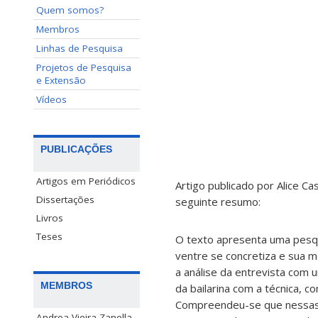
Quem somos?
Membros
Linhas de Pesquisa
Projetos de Pesquisa
e Extensão
Vídeos
PUBLICAÇÕES
Artigos em Periódicos
Artigo publicado por Alice Ca
Dissertações
seguinte resumo:
Livros
Teses
O texto apresenta uma pesqu
ventre se concretiza e sua me
a análise da entrevista com 
MEMBROS
da bailarina com a técnica, 
Compreendeu-se que nessas r
Andrea Vieira Zanella