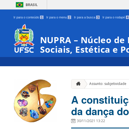
BRASIL
Ir para o conteúdo
1
Ir para o menu
2
Ir para a busca
3
Ir para o rodapé
4
NUPRA – Núcleo de 
Sociais, Estética e P
Assunto: subjetividade
A constituiç
da dança do
30/11/2021 13:22