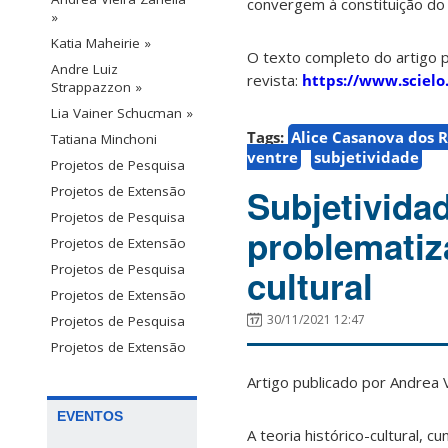
convergem à constituição do 
»
Katia Maheirie »
O texto completo do artigo 
Andre Luiz
revista:
https://www.sciel
Strappazzon »
Lia Vainer Schucman »
Tags:
Alice Casanova dos R
Tatiana Minchoni
ventre
subjetividade
Projetos de Pesquisa
Subjetividad
Projetos de Extensão
Projetos de Pesquisa
problematiza
Projetos de Extensão
Projetos de Pesquisa
cultural
Projetos de Extensão
30/11/2021 12:47
Projetos de Pesquisa
Projetos de Extensão
Artigo publicado por
An
drea 
EVENTOS
A teoria histórico-cultural, 