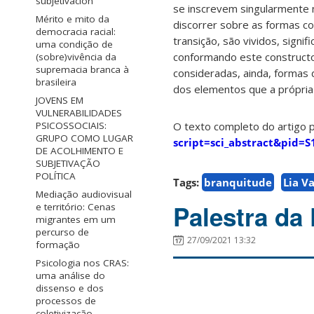
subjetivación
se inscrevem singularmente n
Mérito e mito da
discorrer sobre as formas c
democracia racial:
transição, são vividos, signi
uma condição de
conformando este constructo.
(sobre)vivência da
supremacia branca à
consideradas, ainda, formas d
brasileira
dos elementos que a própria
JOVENS EM
VULNERABILIDADES
O texto completo do artigo p
PSICOSSOCIAIS:
GRUPO COMO LUGAR
script=sci_abstract&pid=
DE ACOLHIMENTO E
SUBJETIVAÇÃO
POLÍTICA
Tags:
branquitude
Lia V
Mediação audiovisual
Palestra da
e território: Cenas
migrantes em um
percurso de
27/09/2021 13:32
formação
Psicologia nos CRAS:
uma análise do
dissenso e dos
processos de
coletivização.