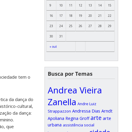
9
10
11
12
13
14
15
16
17
18
19
20
21
22
23
24
25
26
27
28
29
30
31
« out
Busca por Temas
Sociedade tem o
Andrea Vieira
Zanella
tica da dança do
Andre Luiz
stórico-cultural,
Andressa Dias Arndt
Strappazzon
ização da dança:
arte
arte
Apoliana Regina Groff
minino.
urbana
assistência social
ão, que