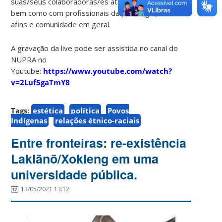
suas/seus colaboradoras/es atuais e egressas/os,
bem como com profissionais da psicologia, áreas
afins e comunidade em geral.
A gravação da live pode ser assistida no canal do
NUPRA no
Youtube:
https://www.youtube.com/watch?
v=2Luf5gaTmY8
Tags:
estética
política
Povos
Indígenas
relações étnico-raciais
Entre fronteiras: re-existência
Laklãnõ/Xokleng em uma
universidade pública.
13/05/2021 13:12