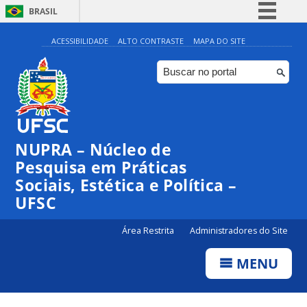
BRASIL
Simplifique!
ACESSIBILIDADE
ALTO CONTRASTE
MAPA DO SITE
Comunica BR
Participe
Acesso à informação
Legislação
NUPRA – Núcleo de
Canais
Pesquisa em Práticas
Sociais, Estética e Política –
UFSC
Área Restrita
Administradores do Site
MENU