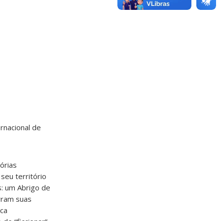
ernacional de
órias
 seu território
s: um Abrigo de
rram suas
sca