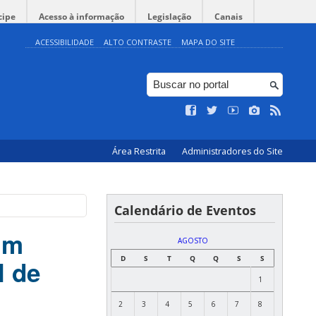
cipe
Acesso à informação
Legislação
Canais
ACESSIBILIDADE
ALTO CONTRASTE
MAPA DO SITE
Área Restrita
Administradores do Site
Calendário de Eventos
um
AGOSTO
D
S
T
Q
Q
S
S
l de
1
2
3
4
5
6
7
8