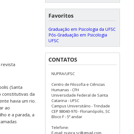
Favoritos
Graduação em Psicologia da UFSC
Pós-Graduação em Psicologia
UFSC
CONTATOS
 revista
NUPRA/UFSC
Centro de Filosofia e Ciências
polis (Santa
Humanas - CFH
 constitutivas da
Universidade Federal de Santa
Catarina - UFSC
nte havia um rio.
Campus Universitário - Trindade
ar ao
CEP 88040-970 - Florianópolis, SC
lho e a parada, a
Bloco F - 5º andar
 camadas
Telefone:
E-mail: nupra.sc@gmail.com