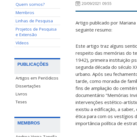
20/09/2021 09:55
Quem somos?
Membros
Linhas de Pesquisa
Artigo publicado por Marian
Projetos de Pesquisa
seguinte resumo:
e Extensão
Vídeos
Este artigo traz alguns sen
respeito das memórias do ter
1942), primeira instituição ps
PUBLICAÇÕES
segunda década do século XX,
urbano. Após seu fechamento, 
Artigos em Periódicos
tarde, como moradia de famíli
Dissertações
fins de ampliação do cemitér
Livros
documentário “Memórias Invis
intervenções estético-artíst
Teses
existiu a edificação, a saber
ética para com os vestígios 
importância política de estra
MEMBROS
Andrea Vieira Zanella