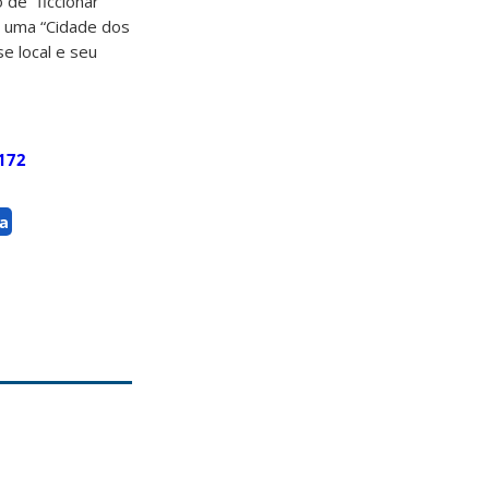
de “ficcionar”
, uma “Cidade dos
e local e seu
4172
a