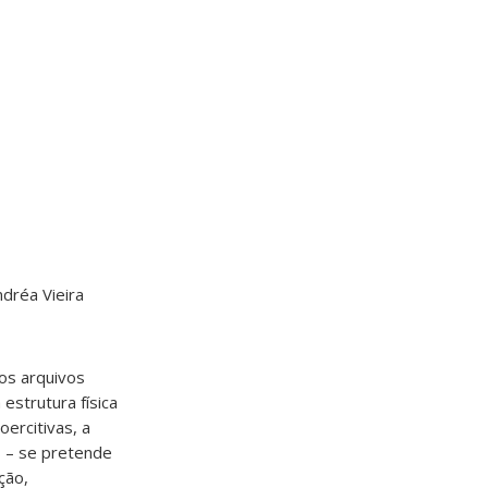
dréa Vieira
 os arquivos
estrutura física
oercitivas, a
s – se pretende
ção,