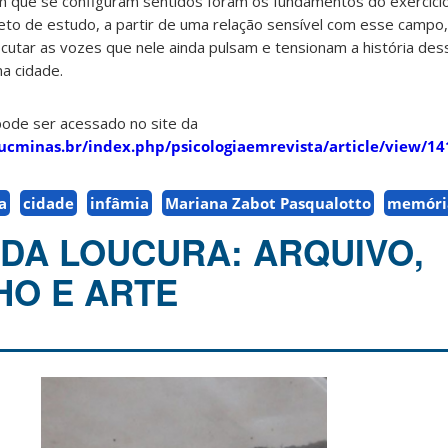
 que se configuram sentidos foram os fundamentos do exercício 
to de estudo, a partir de uma relação sensível com esse campo
scutar as vozes que nele ainda pulsam e tensionam a história dess
na cidade.
pode ser acessado no site da
pucminas.br/index.php/psicologiaemrevista/article/view/1
a
cidade
infâmia
Mariana Zabot Pasqualotto
memóri
DA LOUCURA: ARQUIVO,
O E ARTE