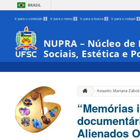
BRASIL
Ir para o conteúdo
1
Ir para o menu
2
Ir para a busca
3
Ir para o rodapé
4
NUPRA – Núcleo de 
Sociais, Estética e P
Assunto: Mariana Zabot
“Memórias i
documentári
Alienados O