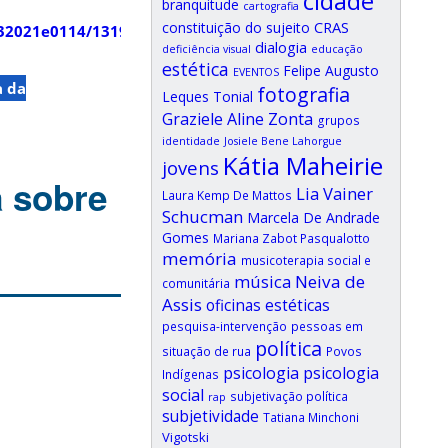
cidade
branquitude
cartografia
CRAS
constituição do sujeito
332021e0114/13192
dialogia
deficiência visual
educação
estética
Felipe Augusto
EVENTOS
a da
fotografia
Leques Tonial
Graziele Aline Zonta
grupos
identidade
Josiele Bene Lahorgue
Kátia Maheirie
jovens
a sobre
Lia Vainer
Laura Kemp De Mattos
Schucman
Marcela De Andrade
Gomes
Mariana Zabot Pasqualotto
memória
musicoterapia social e
música
Neiva de
comunitária
Assis
oficinas estéticas
pesquisa-intervenção
pessoas em
política
situação de rua
Povos
psicologia
psicologia
Indígenas
social
subjetivação política
rap
subjetividade
Tatiana Minchoni
Vigotski