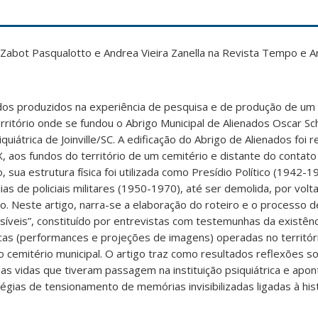
a Zabot Pasqualotto e Andrea Vieira Zanella na Revista Tempo e
tidos produzidos na experiência de pesquisa e de produção de um
ritório onde se fundou o Abrigo Municipal de Alienados Oscar Sc
iquiátrica de Joinville/SC. A edificação do Abrigo de Alienados foi r
 aos fundos do território de um cemitério e distante do contat
sua estrutura física foi utilizada como Presídio Político (1942-1
as de policiais militares (1950-1970), até ser demolida, por volt
io. Neste artigo, narra-se a elaboração do roteiro e o processo 
íveis”, constituído por entrevistas com testemunhas da existênc
icas (performances e projeções de imagens) operadas no territór
, o cemitério municipal. O artigo traz como resultados reflexões s
das vidas que tiveram passagem na instituição psiquiátrica e ap
tégias de tensionamento de memórias invisibilizadas ligadas à hist