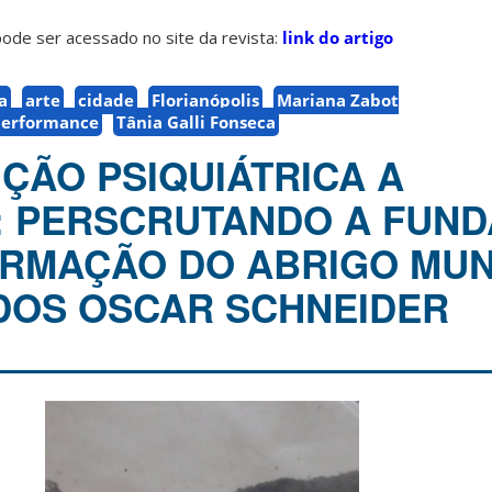
ode ser acessado no site da revista:
link do artigo
a
arte
cidade
Florianópolis
Mariana Zabot
erformance
Tânia Galli Fonseca
IÇÃO PSIQUIÁTRICA A
: PERSCRUTANDO A FUN
RMAÇÃO DO ABRIGO MUN
DOS OSCAR SCHNEIDER