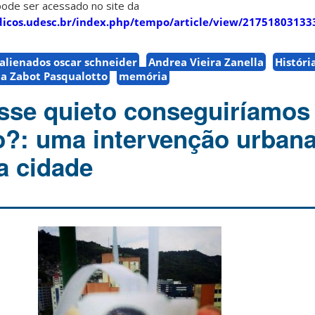
pode ser acessado no site da
dicos.udesc.br/index.php/tempo/article/view/2175180313
alienados oscar schneider
Andrea Vieira Zanella
Históri
a Zabot Pasqualotto
memória
asse quieto conseguiríamos
io?: uma intervenção urban
a cidade