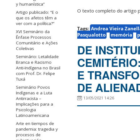
y humanística”
O texto completo do artigo p
Artigo publicado: “E o
que os afetos têm a
ver com a política?”
Tags:
Andrea Vieira Zanell
XVI Seminário da
Pasqualotto
memória
p
Ênfase Processos
Comunitário e Ações
DE INSTITU
Coletivas
Seminário: Letalidade
CEMITÉRIO
Branca e Racismo
Anti-Indígena no Brasil
E TRANSFO
com Prof. Dr. Felipe
Tuxá
DE ALIENA
Seminário Povos
Indígenas e a Luta
13/05/2021 14:26
Antirracista –
Implicações para a
Psicologia
Latinoamericana
Arte en tiempos de
pandemia: tragedia y
procesos de