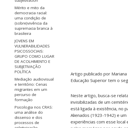
subjetivación
Mérito e mito da
democracia racial:
uma condição de
(sobre)vivência da
supremacia branca à
brasileira
JOVENS EM
VULNERABILIDADES
PSICOSSOCIAIS:
GRUPO COMO LUGAR
DE ACOLHIMENTO E
SUBJETIVAÇÃO
POLÍTICA
Artigo publicado por Mariana 
Mediação audiovisual
Educação Superior tem o seg
e território: Cenas
migrantes em um
percurso de
Neste artigo, busca-se rela
formação
invisibilizadas de um cemitéri
Psicologia nos CRAS:
está ligada à existência, no
uma análise do
Alienados (1923-1942) e um 
dissenso e dos
experiências com esse local 
processos de
coletivização.