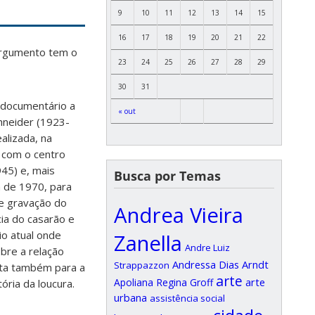
9
10
11
12
13
14
15
16
17
18
19
20
21
22
 Argumento tem o
23
24
25
26
27
28
29
30
31
 documentário a
« out
hneider (1923-
ealizada, na
o com o centro
945) e, mais
Busca por Temas
a de 1970, para
de gravação do
Andrea Vieira
ia do casarão e
io atual onde
Zanella
Andre Luiz
obre a relação
Andressa Dias Arndt
Strappazzon
onta também para a
arte
arte
Apoliana Regina Groff
ória da loucura.
urbana
assistência social