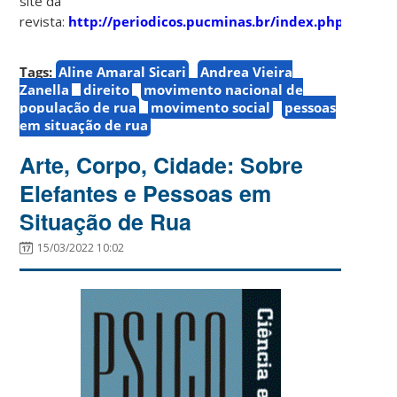
site da
revista:
http://periodicos.pucminas.br/index.php/psicol
Tags:
Aline Amaral Sicari
Andrea Vieira
Zanella
direito
movimento nacional de
população de rua
movimento social
pessoas
em situação de rua
Arte, Corpo, Cidade: Sobre
Elefantes e Pessoas em
Situação de Rua
15/03/2022 10:02