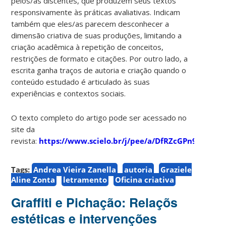
pelos/as discentes, que produzem seus textos
responsivamente às práticas avaliativas. Indicam
também que eles/as parecem desconhecer a
dimensão criativa de suas produções, limitando a
criação acadêmica à repetição de conceitos,
restrições de formato e citações. Por outro lado, a
escrita ganha traços de autoria e criação quando o
conteúdo estudado é articulado às suas
experiências e contextos sociais.
O texto completo do artigo pode ser acessado no
site da
revista:
https://www.scielo.br/j/pee/a/DfRZcGPn9F5RQY
Tags:
Andrea Vieira Zanella
autoria
Graziele
Aline Zonta
letramento
Oficina criativa
Graffiti e Pichação: Relaçõs
estéticas e intervenções