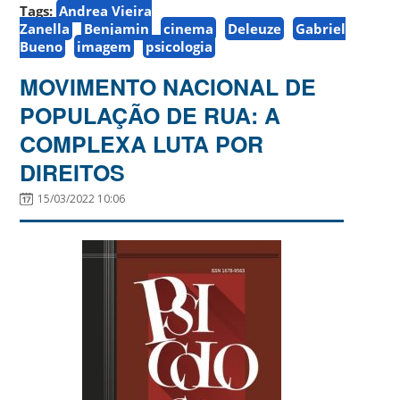
Tags:
Andrea Vieira
Zanella
Benjamin
cinema
Deleuze
Gabriel
Bueno
imagem
psicologia
MOVIMENTO NACIONAL DE
POPULAÇÃO DE RUA: A
COMPLEXA LUTA POR
DIREITOS
15/03/2022 10:06