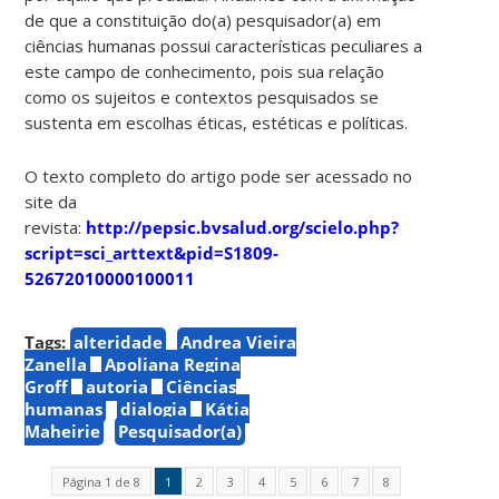
de que a constituição do(a) pesquisador(a) em
ciências humanas possui características peculiares a
este campo de conhecimento, pois sua relação
como os sujeitos e contextos pesquisados se
sustenta em escolhas éticas, estéticas e políticas.
O texto completo do artigo pode ser acessado no
site da
revista:
http://pepsic.bvsalud.org/scielo.php?
script=sci_arttext&pid=S1809-
52672010000100011
Tags:
alteridade
Andrea Vieira
Zanella
Apoliana Regina
Groff
autoria
Ciências
humanas
dialogia
Kátia
Maheirie
Pesquisador(a)
Página 1 de 8
1
2
3
4
5
6
7
8