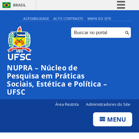
BRASIL
Simplifique!
ACESSIBILIDADE
ALTO CONTRASTE
MAPA DO SITE
Comunica BR
Participe
Acesso à informação
Legislação
NUPRA – Núcleo de
Canais
Pesquisa em Práticas
Sociais, Estética e Política –
UFSC
Área Restrita
Administradores do Site
MENU