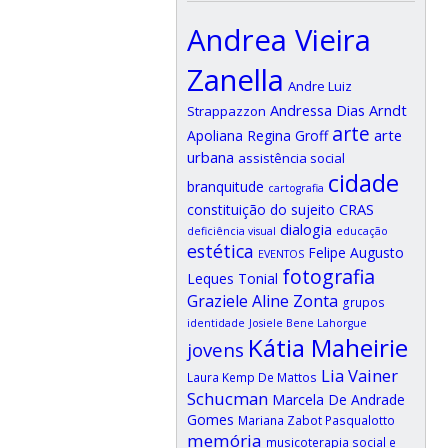
Andrea Vieira
Zanella
Andre Luiz
Andressa Dias Arndt
Strappazzon
arte
arte
Apoliana Regina Groff
urbana
assistência social
cidade
branquitude
cartografia
CRAS
constituição do sujeito
dialogia
deficiência visual
educação
estética
Felipe Augusto
EVENTOS
fotografia
Leques Tonial
Graziele Aline Zonta
grupos
identidade
Josiele Bene Lahorgue
Kátia Maheirie
jovens
Lia Vainer
Laura Kemp De Mattos
Schucman
Marcela De Andrade
Gomes
Mariana Zabot Pasqualotto
memória
musicoterapia social e