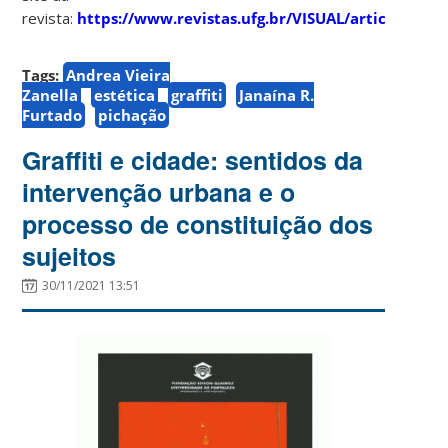
revista:
https://www.revistas.ufg.br/VISUAL/article/view
Tags:
Andrea Vieira
Zanella
estética
graffiti
Janaína R.
Furtado
pichação
Graffiti e cidade: sentidos da
intervenção urbana e o
processo de constituição dos
sujeitos
30/11/2021 13:51