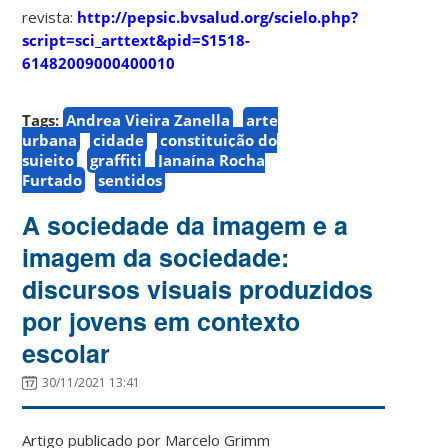
revista:
http://pepsic.bvsalud.org/scielo.php?
script=sci_arttext&pid=S1518-
61482009000400010
Tags:
Andrea Vieira Zanella
arte
urbana
cidade
constituição do
sujeito
graffiti
Janaína Rocha
Furtado
sentidos
A sociedade da imagem e a
imagem da sociedade:
discursos visuais produzidos
por jovens em contexto
escolar
30/11/2021 13:41
Artigo publicado por Marcelo Grimm