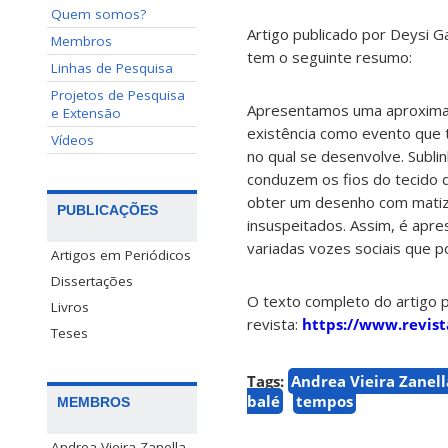
Quem somos?
Artigo publicado por Deysi Ga
Membros
tem o seguinte resumo:
Linhas de Pesquisa
Projetos de Pesquisa
Apresentamos uma aproximaç
e Extensão
existência como evento que 
Vídeos
no qual se desenvolve. Subli
conduzem os fios do tecido 
obter um desenho com matizes
PUBLICAÇÕES
insuspeitados. Assim, é apre
variadas vozes sociais que p
Artigos em Periódicos
Dissertações
O texto completo do artigo 
Livros
revista:
https://www.revis
Teses
Tags:
Andrea Vieira Zanell
balé
tempos
MEMBROS
Andrea Vieira Zanella