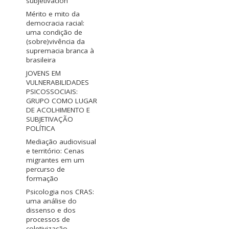
subjetivación
Mérito e mito da
democracia racial:
uma condição de
(sobre)vivência da
supremacia branca à
brasileira
JOVENS EM
VULNERABILIDADES
PSICOSSOCIAIS:
GRUPO COMO LUGAR
DE ACOLHIMENTO E
SUBJETIVAÇÃO
POLÍTICA
Mediação audiovisual
e território: Cenas
migrantes em um
percurso de
formação
Psicologia nos CRAS:
uma análise do
dissenso e dos
processos de
coletivização.