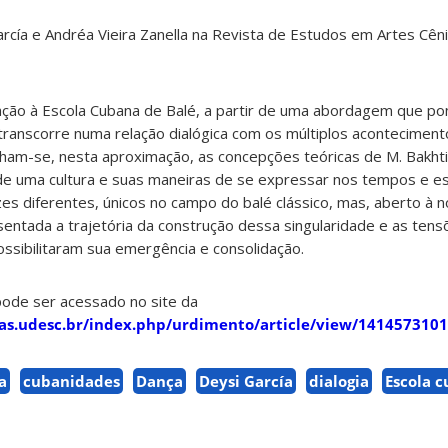
rcía e
Andréa Vieira Zanella
na Revista de Estudos em Artes C
ão à Escola Cubana de Balé, a partir de uma abordagem que po
transcorre numa relação dialógica com os múltiplos acontecimen
nham-se, nesta aproximação, as concepções teóricas de M. Bakhti
de uma cultura e suas maneiras de se expressar nos tempos e es
 diferentes, únicos no campo do balé clássico, mas, aberto à n
sentada a trajetória da construção dessa singularidade e as tens
ossibilitaram sua emergência e consolidação.
pode ser acessado no site da
tas.udesc.br/index.php/urdimento/article/view/141457310
a
cubanidades
Dança
Deysi García
dialogia
Escola 