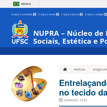
BRASIL
Ir para o conteúdo
1
Ir para o menu
2
Ir para a busca
3
Ir para o rodapé
4
NUPRA – Núcleo de 
Sociais, Estética e P
Notícias
Artigos e
Entrelaçand
no tecido d
20/09/2021 10:52