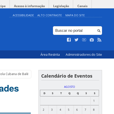
cipe
Acesso à informação
Legislação
Canais
ACESSIBILIDADE
ALTO CONTRASTE
MAPA DO SITE
Área Restrita
Administradores do Site
cola Cubana de Balé
Calendário de Eventos
dades
AGOSTO
D
S
T
Q
Q
S
S
1
2
3
4
5
6
7
8