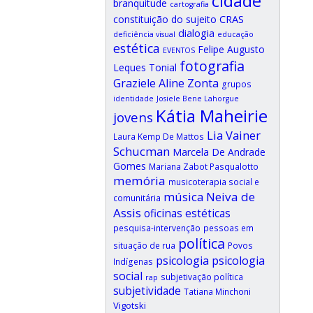
cidade
branquitude
cartografia
CRAS
constituição do sujeito
dialogia
deficiência visual
educação
estética
Felipe Augusto
EVENTOS
fotografia
Leques Tonial
Graziele Aline Zonta
grupos
identidade
Josiele Bene Lahorgue
Kátia Maheirie
jovens
Lia Vainer
Laura Kemp De Mattos
Schucman
Marcela De Andrade
Gomes
Mariana Zabot Pasqualotto
memória
musicoterapia social e
música
Neiva de
comunitária
Assis
oficinas estéticas
pesquisa-intervenção
pessoas em
política
situação de rua
Povos
psicologia
psicologia
Indígenas
social
subjetivação política
rap
subjetividade
Tatiana Minchoni
Vigotski