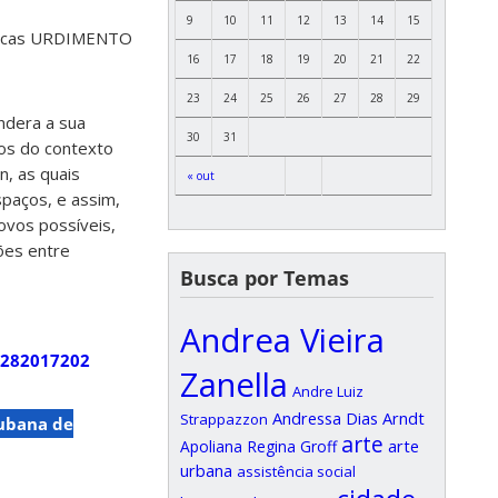
9
10
11
12
13
14
15
ênicas URDIMENTO
16
17
18
19
20
21
22
23
24
25
26
27
28
29
ndera a sua
30
31
tos do contexto
n, as quais
« out
paços, e assim,
ovos possíveis,
ões entre
Busca por Temas
Andrea Vieira
1282017202
Zanella
Andre Luiz
Andressa Dias Arndt
Strappazzon
cubana de
arte
arte
Apoliana Regina Groff
urbana
assistência social