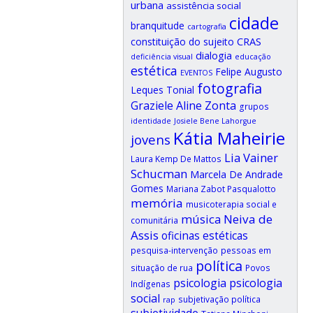
urbana
assistência social
cidade
branquitude
cartografia
CRAS
constituição do sujeito
dialogia
deficiência visual
educação
estética
Felipe Augusto
EVENTOS
fotografia
Leques Tonial
Graziele Aline Zonta
grupos
identidade
Josiele Bene Lahorgue
Kátia Maheirie
jovens
Lia Vainer
Laura Kemp De Mattos
Schucman
Marcela De Andrade
Gomes
Mariana Zabot Pasqualotto
memória
musicoterapia social e
música
Neiva de
comunitária
Assis
oficinas estéticas
pesquisa-intervenção
pessoas em
política
situação de rua
Povos
psicologia
psicologia
Indígenas
social
subjetivação política
rap