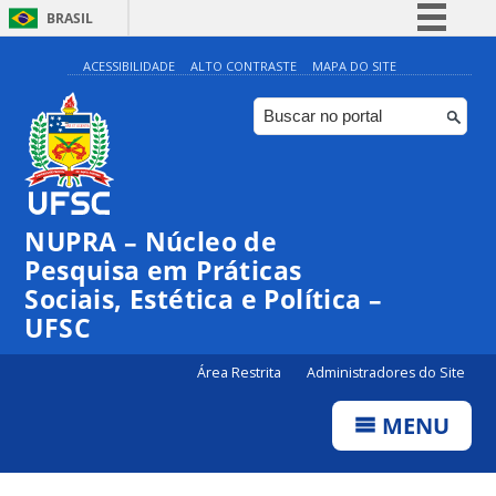
BRASIL
Simplifique!
ACESSIBILIDADE
ALTO CONTRASTE
MAPA DO SITE
Comunica BR
Participe
Acesso à informação
Legislação
NUPRA – Núcleo de
Canais
Pesquisa em Práticas
Sociais, Estética e Política –
UFSC
Área Restrita
Administradores do Site
MENU