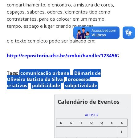
compartilhamento, o encontro, a mistura de cores,
espaços, sabores, odores, elementos tido como
contrastantes, para os colocar em um mesmo
tempo, espaço e lugar criando mudanças.
e o texto completo pode ser baixado em:
http://repositorio.ufsc.br/xmlui/handle/123456789/994
Tags:
comunicação urbana
Dâmaris de
Oliveira Batista da Silva
processos
criativos
publicidade
subjetividade
Calendário de Eventos
AGOSTO
D
S
T
Q
Q
S
S
1