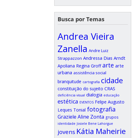
Busca por Temas
Andrea Vieira
Zanella
Andre Luiz
Andressa Dias Arndt
Strappazzon
arte
arte
Apoliana Regina Groff
urbana
assistência social
cidade
branquitude
cartografia
CRAS
constituição do sujeito
dialogia
deficiência visual
educação
estética
Felipe Augusto
EVENTOS
fotografia
Leques Tonial
Graziele Aline Zonta
grupos
identidade
Josiele Bene Lahorgue
Kátia Maheirie
jovens