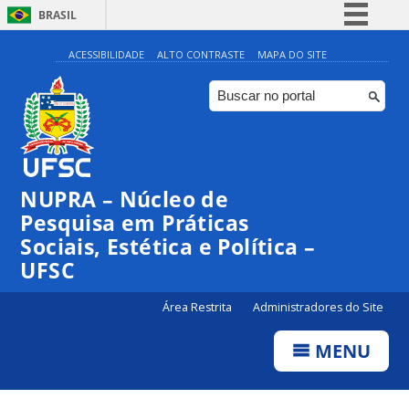
BRASIL
Simplifique!
ACESSIBILIDADE
ALTO CONTRASTE
MAPA DO SITE
Comunica BR
Participe
Acesso à informação
Legislação
NUPRA – Núcleo de
Canais
Pesquisa em Práticas
Sociais, Estética e Política –
UFSC
Área Restrita
Administradores do Site
MENU