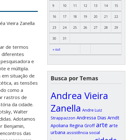
9
10
11
12
13
14
15
16
17
18
19
20
21
22
a Vieira Zanella
23
24
25
26
27
28
29
30
31
sar de termos
« out
m diferentes
 pesquisadora e
e e múltipla.
s em situação de
Busca por Temas
tética, as tensões
modo como a
Andrea Vieira
ar rastros de
ória da cidade.
Zanella
Andre Luiz
otsky, Walter
Andressa Dias Arndt
Strappazzon
ndidas. Adotamos
arte
arte
Apoliana Regina Groff
er Benjamin,
urbana
assistência social
s encontros das