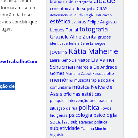
cidade
tros inspiraram-
branquitude
cartografia
ansformaram-se em
CRAS
constituição do sujeito
dialogia
rodução da tese
deficiência visual
educação
estética
-nos concluir que
Felipe Augusto
EVENTOS
fotografia
lugar.
Leques Tonial
Graziele Aline Zonta
grupos
identidade
Josiele Bene Lahorgue
Kátia Maheirie
jovens
Lia Vainer
Laura Kemp De Mattos
iewTrabalhoConclusao.jsf?
Schucman
Marcela De Andrade
Gomes
Mariana Zabot Pasqualotto
memória
musicoterapia social e
ção de
música
Neiva de
comunitária
Assis
oficinas estéticas
pesquisa-intervenção
pessoas em
política
situação de rua
Povos
psicologia
psicologia
Indígenas
social
subjetivação política
rap
subjetividade
Tatiana Minchoni
Vigotski