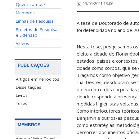
13/05/2021 13:06
Quem somos?
Membros
Linhas de Pesquisa
A tese de Doutorado de autor
Projetos de Pesquisa
foi defendidada no ano de 2
e Extensão
Vídeos
Nesta tese, pesquisamos os 
eleito a cidade de Florianópo
estados, países e contextos
PUBLICAÇÕES
cidade como corpos, que se 
Traçamos como objetivo geral
Artigos em Periódicos
rua. Destes, desdobram-se tr
Dissertações
do encontro dos corpos das 
Livros
cidade responde à presença, 
medidas higienistas voltada
Teses
Como interlocutores teóricos 
Benjamin e outros/as pesqu
como estratégias metodológic
MEMBROS
percorrer documentos oficiais
Andrea Vieira Zanella