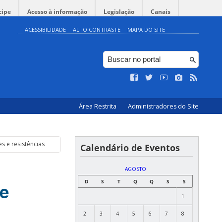
cipe
Acesso à informação
Legislação
Canais
ACESSIBILIDADE
ALTO CONTRASTE
MAPA DO SITE
Área Restrita
Administradores do Site
s e resistências
Calendário de Eventos
:
AGOSTO
D
S
T
Q
Q
S
S
 e
1
2
3
4
5
6
7
8