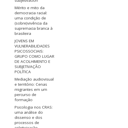
subjetivación
Mérito e mito da
democracia racial:
uma condição de
(sobre)vivência da
supremacia branca à
brasileira
JOVENS EM
VULNERABILIDADES
PSICOSSOCIAIS:
GRUPO COMO LUGAR
DE ACOLHIMENTO E
SUBJETIVAÇÃO
POLÍTICA
Mediação audiovisual
e território: Cenas
migrantes em um
percurso de
formação
Psicologia nos CRAS:
uma análise do
dissenso e dos
processos de
coletivização.