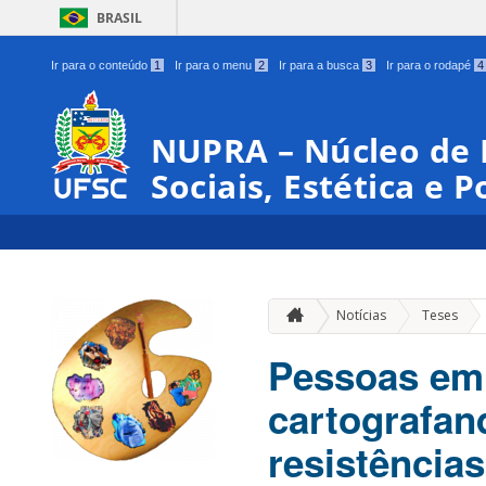
BRASIL
Ir para o conteúdo
1
Ir para o menu
2
Ir para a busca
3
Ir para o rodapé
4
NUPRA – Núcleo de 
Sociais, Estética e P
»
Notícias
Teses
Pessoas em 
cartografand
resistências