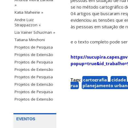
pessoas em situação de rua c
»
se no método cartográfico de
Katia Maheirie »
04 artigos que buscaram res
evidenciou as tensões que e
Andre Luiz
Strappazzon »
às pessoas em situação de ru
Lia Vainer Schucman »
Tatiana Minchoni
e o texto completo pode ser
Projetos de Pesquisa
Projetos de Extensão
https://sucupira.capes.go
Projetos de Pesquisa
popup=true&id_trabalho=
Projetos de Extensão
Projetos de Pesquisa
Tags:
cartografia
cidade
Projetos de Extensão
rua
planejamento urban
Projetos de Pesquisa
Projetos de Extensão
EVENTOS