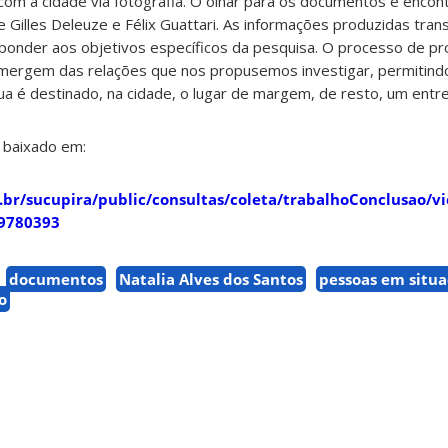
om a cidade via fotografia. O olhar para os documentos e encon
 Gilles Deleuze e Félix Guattari. As informações produzidas tr
ponder aos objetivos específicos da pesquisa. O processo de p
mergem das relações que nos propusemos investigar, permitindo
a é destinado, na cidade, o lugar de margem, de resto, um entre
 baixado em:
v.br/sucupira/public/consultas/coleta/trabalhoConclusao/v
9780393
documentos
Natalia Alves dos Santos
pessoas em situa
o