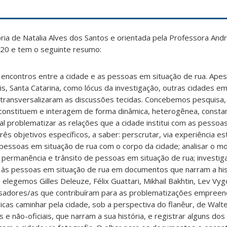
ia de Natalia Alves dos Santos e orientada pela Professora André
020 e tem o seguinte resumo:
encontros entre a cidade e as pessoas em situação de rua. Ape
lis, Santa Catarina, como lócus da investigação, outras cidades e
 transversalizaram as discussões tecidas. Concebemos pesquisa,
constituem e interagem de forma dinâmica, heterogênea, constant
 problematizar as relações que a cidade institui com as pessoa
ês objetivos específicos, a saber: perscrutar, via experiência es
pessoas em situação de rua com o corpo da cidade; analisar o 
permanência e trânsito de pessoas em situação de rua; investig
s às pessoas em situação de rua em documentos que narram a hist
elegemos Gilles Deleuze, Félix Guattari, Mikhail Bakhtin, Lev Vyg
isadores/as que contribuíram para as problematizações empree
as caminhar pela cidade, sob a perspectiva do flanêur, de Walt
 e não-oficiais, que narram a sua história, e registrar alguns do