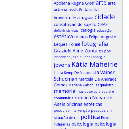
arte
arte
Apoliana Regina Groff
urbana
assistência social
cidade
branquitude
cartografia
CRAS
constituição do sujeito
dialogia
deficiência visual
educação
estética
Felipe Augusto
EVENTOS
fotografia
Leques Tonial
Graziele Aline Zonta
grupos
identidade
Josiele Bene Lahorgue
Kátia Maheirie
jovens
Lia Vainer
Laura Kemp De Mattos
Schucman
Marcela De Andrade
Gomes
Mariana Zabot Pasqualotto
memória
musicoterapia social e
música
Neiva de
comunitária
Assis
oficinas estéticas
pesquisa-intervenção
pessoas em
política
situação de rua
Povos
psicologia
psicologia
Indígenas