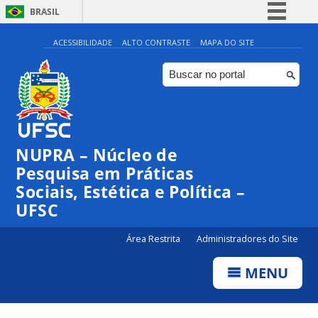
BRASIL
Simplifique!
ACESSIBILIDADE
ALTO CONTRASTE
MAPA DO SITE
Comunica BR
Participe
Acesso à informação
Legislação
NUPRA – Núcleo de
Canais
Pesquisa em Práticas
Sociais, Estética e Política –
UFSC
Área Restrita
Administradores do Site
MENU