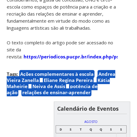
escola como espaços de potência para a criação e a
recriação das relações de ensinar e aprender,
fundamentalmente em virtude do modo como as
linguagens artísticas são ali trabalhadas.
O texto completo do artigo pode ser acessado no
site da
revista:
https://periodicos.pucpr.br/index.php/psicolog
Tags:
Ações complementares à escola
Andrea
Vieira Zanella
Eliane Regina Pereira
Kátia
Maheirie
Neiva de Assis
potência de
ação
relações de ensinar-aprender
Calendário de Eventos
AGOSTO
D
S
T
Q
Q
S
S