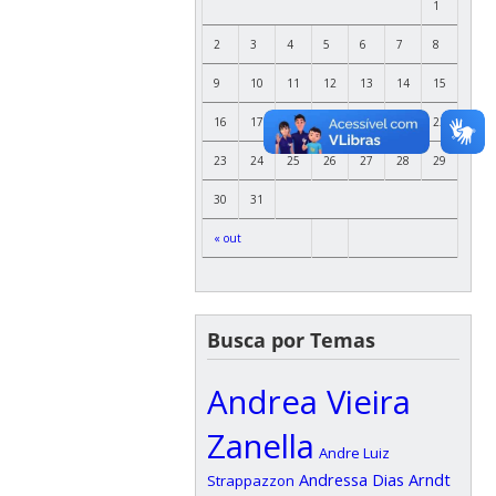
1
2
3
4
5
6
7
8
9
10
11
12
13
14
15
16
17
18
19
20
21
22
23
24
25
26
27
28
29
30
31
« out
Busca por Temas
Andrea Vieira
Zanella
Andre Luiz
Andressa Dias Arndt
Strappazzon