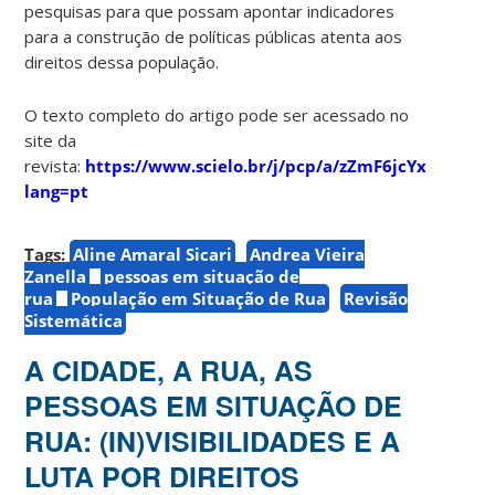
pesquisas para que possam apontar indicadores
para a construção de políticas públicas atenta aos
direitos dessa população.
O texto completo do artigo pode ser acessado no
site da
revista:
https://www.scielo.br/j/pcp/a/zZmF6jcYxpRqGS
lang=pt
Tags:
Aline Amaral Sicari
Andrea Vieira
Zanella
pessoas em situação de
rua
População em Situação de Rua
Revisão
Sistemática
A CIDADE, A RUA, AS
PESSOAS EM SITUAÇÃO DE
RUA: (IN)VISIBILIDADES E A
LUTA POR DIREITOS