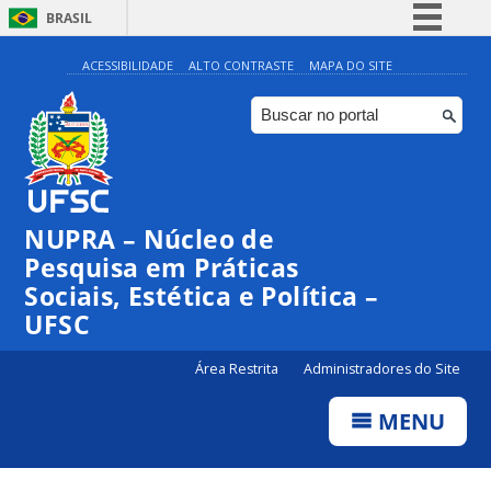
BRASIL
Simplifique!
ACESSIBILIDADE
ALTO CONTRASTE
MAPA DO SITE
Comunica BR
Participe
Acesso à informação
Legislação
NUPRA – Núcleo de
Canais
Pesquisa em Práticas
Sociais, Estética e Política –
UFSC
Área Restrita
Administradores do Site
MENU