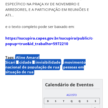
ESPECÍFICO NA PRAÇA XV DE NOVEMBRO E
ARREDORES, E A PARTICIPAÇÃO EM REUNIÕES E
ATI…
e o texto completo pode ser baixado em:
https://sucupira.capes.gov.br/sucupira/public/consulta
popup=true&id_trabalho=5972210
Tags:
Aline Amaral
Sicari
cidade
invisibilidade
movimento
nacional de população de rua
pessoas em
situação de rua
Calendário de Eventos
AGOSTO
D
S
T
Q
Q
S
S