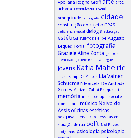
arte
arte
Apoliana Regina Groff
urbana
assistência social
cidade
branquitude
cartografia
CRAS
constituição do sujeito
dialogia
deficiência visual
educação
estética
Felipe Augusto
EVENTOS
fotografia
Leques Tonial
Graziele Aline Zonta
grupos
identidade
Josiele Bene Lahorgue
Kátia Maheirie
jovens
Lia Vainer
Laura Kemp De Mattos
Schucman
Marcela De Andrade
Gomes
Mariana Zabot Pasqualotto
memória
musicoterapia social e
música
Neiva de
comunitária
Assis
oficinas estéticas
pesquisa-intervenção
pessoas em
política
situação de rua
Povos
psicologia
psicologia
Indígenas
social