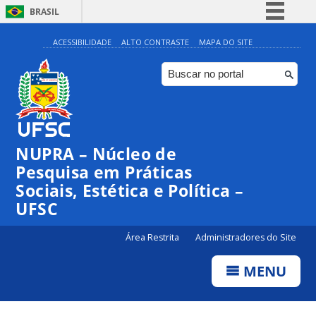
BRASIL
Simplifique!
ACESSIBILIDADE
ALTO CONTRASTE
MAPA DO SITE
Comunica BR
Participe
Acesso à informação
Legislação
NUPRA – Núcleo de
Canais
Pesquisa em Práticas
Sociais, Estética e Política –
UFSC
Área Restrita
Administradores do Site
MENU