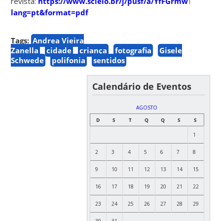
revista:
https://www.scielo.br/j/pusf/a/YfFGrmwTZmTrj
lang=pt&format=pdf
Tags:
Andrea Vieira
Zanella
cidade
criança
fotografia
Gisele
Schwede
polifonia
sentidos
Calendário de Eventos
AGOSTO
D
S
T
Q
Q
S
S
1
2
3
4
5
6
7
8
9
10
11
12
13
14
15
16
17
18
19
20
21
22
23
24
25
26
27
28
29
30
31