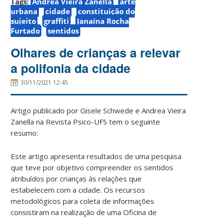
Tags:
Andrea Vieira Zanella
arte
urbana
cidade
constituição do
sujeito
graffiti
Janaína Rocha
Furtado
sentidos
Olhares de crianças a relevar
a polifonia da cidade
30/11/2021 12:45
Artigo publicado por Gisele Schwede e
An
drea Vieira
Zanella
na Revista Psico-UFS tem o seguinte
resumo:
Este artigo apresenta resultados de uma pesquisa
que teve por objetivo compreender os sentidos
atribuídos por crianças às relações que
estabelecem com a cidade. Os recursos
metodológicos para coleta de informações
consistiram na realização de uma Oficina de