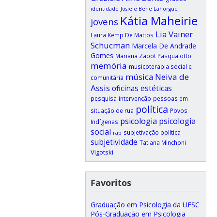
identidade
Josiele Bene Lahorgue
Kátia Maheirie
jovens
Lia Vainer
Laura Kemp De Mattos
Schucman
Marcela De Andrade
Gomes
Mariana Zabot Pasqualotto
memória
musicoterapia social e
música
Neiva de
comunitária
Assis
oficinas estéticas
pesquisa-intervenção
pessoas em
política
situação de rua
Povos
psicologia
psicologia
Indígenas
social
subjetivação política
rap
subjetividade
Tatiana Minchoni
Vigotski
Favoritos
Graduação em Psicologia da UFSC
Pós-Graduação em Psicologia