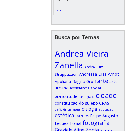
« out
Busca por Temas
Andrea Vieira
Zanella
Andre Luiz
Andressa Dias Arndt
Strappazzon
arte
arte
Apoliana Regina Groff
urbana
assistência social
cidade
branquitude
cartografia
CRAS
constituição do sujeito
dialogia
deficiência visual
educação
estética
Felipe Augusto
EVENTOS
fotografia
Leques Tonial
Graziele Aline Zonta
grupos