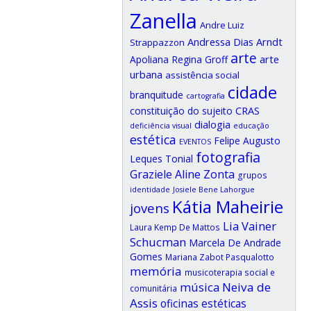
Zanella
Andre Luiz
Andressa Dias Arndt
Strappazzon
arte
arte
Apoliana Regina Groff
urbana
assistência social
cidade
branquitude
cartografia
CRAS
constituição do sujeito
dialogia
deficiência visual
educação
estética
Felipe Augusto
EVENTOS
fotografia
Leques Tonial
Graziele Aline Zonta
grupos
identidade
Josiele Bene Lahorgue
Kátia Maheirie
jovens
Lia Vainer
Laura Kemp De Mattos
Schucman
Marcela De Andrade
Gomes
Mariana Zabot Pasqualotto
memória
musicoterapia social e
música
Neiva de
comunitária
Assis
oficinas estéticas