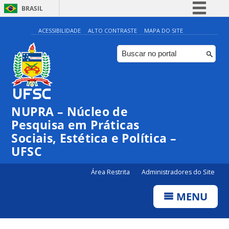
BRASIL
Simplifique!
ACESSIBILIDADE
ALTO CONTRASTE
MAPA DO SITE
Comunica BR
Participe
Acesso à informação
Legislação
NUPRA – Núcleo de
Canais
Pesquisa em Práticas
Sociais, Estética e Política –
UFSC
Área Restrita
Administradores do Site
MENU