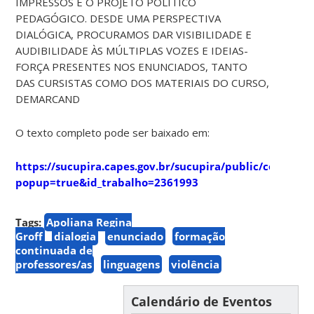
IMPRESSOS E O PROJETO POLÍTICO
PEDAGÓGICO. DESDE UMA PERSPECTIVA
DIALÓGICA, PROCURAMOS DAR VISIBILIDADE E
AUDIBILIDADE ÀS MÚLTIPLAS VOZES E IDEIAS-
FORÇA PRESENTES NOS ENUNCIADOS, TANTO
DAS CURSISTAS COMO DOS MATERIAIS DO CURSO,
DEMARCAND
O texto completo pode ser baixado em:
https://sucupira.capes.gov.br/sucupira/public/consulta
popup=true&id_trabalho=2361993
Tags:
Apoliana Regina
Groff
dialogia
enunciado
formação
continuada de
professores/as
linguagens
violência
Calendário de Eventos