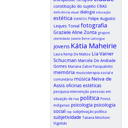
CRAS
constituição do sujeito
dialogia
deficiência visual
educação
estética
Felipe Augusto
EVENTOS
fotografia
Leques Tonial
Graziele Aline Zonta
grupos
identidade
Josiele Bene Lahorgue
Kátia Maheirie
jovens
Lia Vainer
Laura Kemp De Mattos
Schucman
Marcela De Andrade
Gomes
Mariana Zabot Pasqualotto
memória
musicoterapia social e
música
Neiva de
comunitária
Assis
oficinas estéticas
pesquisa-intervenção
pessoas em
política
situação de rua
Povos
psicologia
psicologia
Indígenas
social
subjetivação política
rap
subjetividade
Tatiana Minchoni
Vigotski