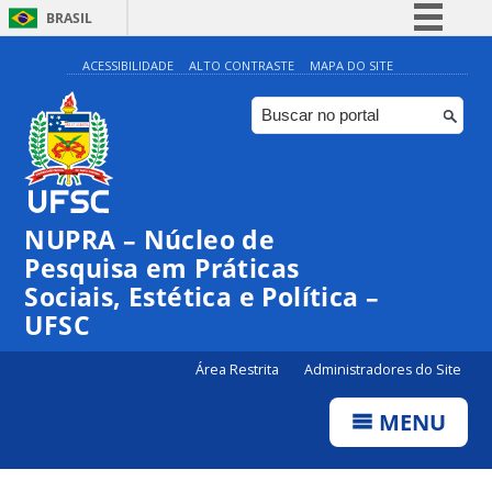
BRASIL
Simplifique!
ACESSIBILIDADE
ALTO CONTRASTE
MAPA DO SITE
Comunica BR
Participe
Acesso à informação
Legislação
NUPRA – Núcleo de
Canais
Pesquisa em Práticas
Sociais, Estética e Política –
UFSC
Área Restrita
Administradores do Site
MENU