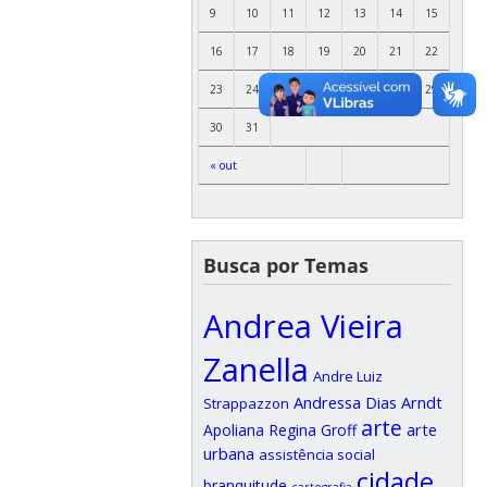
9
10
11
12
13
14
15
16
17
18
19
20
21
22
23
24
25
26
27
28
29
30
31
« out
Busca por Temas
Andrea Vieira
Zanella
Andre Luiz
Andressa Dias Arndt
Strappazzon
arte
arte
Apoliana Regina Groff
urbana
assistência social
cidade
branquitude
cartografia