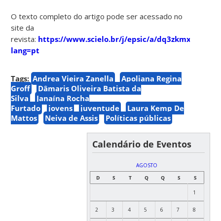
O texto completo do artigo pode ser acessado no
site da
revista:
https://www.scielo.br/j/epsic/a/dq3zkmx66ZVb
lang=pt
Tags:
Andrea Vieira Zanella
Apoliana Regina
Groff
Dâmaris Oliveira Batista da
Silva
Janaína Rocha
Furtado
jovens
juventude
Laura Kemp De
Mattos
Neiva de Assis
Políticas públicas
Calendário de Eventos
AGOSTO
D
S
T
Q
Q
S
S
1
2
3
4
5
6
7
8