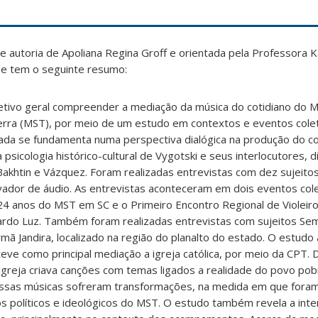
 autoria de Apoliana Regina Groff e orientada pela Professora Ká
 e tem o seguinte resumo:
etivo geral compreender a mediação da música do cotidiano do
rra (MST), por meio de um estudo em contextos e eventos cole
izada se fundamenta numa perspectiva dialógica na produção do 
 psicologia histórico-cultural de Vygotski e seus interlocutores, 
htin e Vázquez. Foram realizadas entrevistas com dez sujeito
vador de áudio. As entrevistas aconteceram em dois eventos cole
 anos do MST em SC e o Primeiro Encontro Regional de Violeir
lardo Luz. Também foram realizadas entrevistas com sujeitos Se
 Jandira, localizado na região do planalto do estado. O estudo
ve como principal mediação a igreja católica, por meio da CPT.
greja criava canções com temas ligados a realidade do povo pobr
 essas músicas sofreram transformações, na medida em que fora
s políticos e ideológicos do MST. O estudo também revela a inte