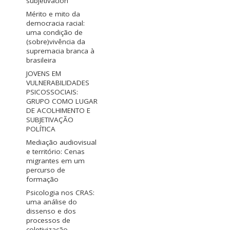
subjetivación
Mérito e mito da
democracia racial:
uma condição de
(sobre)vivência da
supremacia branca à
brasileira
JOVENS EM
VULNERABILIDADES
PSICOSSOCIAIS:
GRUPO COMO LUGAR
DE ACOLHIMENTO E
SUBJETIVAÇÃO
POLÍTICA
Mediação audiovisual
e território: Cenas
migrantes em um
percurso de
formação
Psicologia nos CRAS:
uma análise do
dissenso e dos
processos de
coletivização.