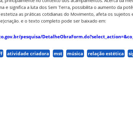
ra, principalmente no contexto dos acampamentos. Acerca da med
e significa a luta dos Sem Terra, possibilita o aumento da potê
 estetiza as práticas cotidianas do Movimento, afeta os sujeitos
re)criação. e o texto completo pode ser baixado em:
o.gov.br/pesquisa/DetalheObraForm.do?select_action=&c
ff
atividade criadora
mst
música
relação estética
si