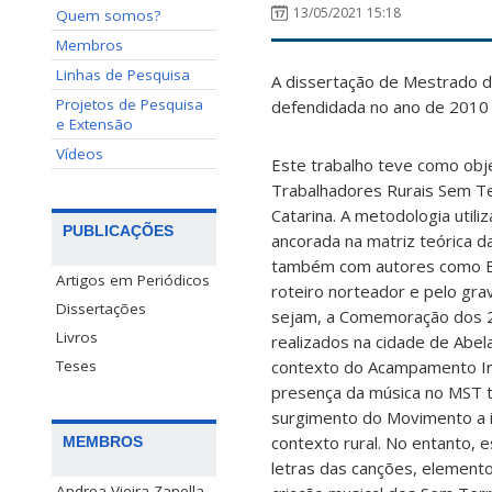
13/05/2021 15:18
Quem somos?
Membros
Linhas de Pesquisa
A dissertação de Mestrado de
Projetos de Pesquisa
defendidada no ano de 2010
e Extensão
Vídeos
Este trabalho teve como obj
Trabalhadores Rurais Sem Te
Catarina. A metodologia util
PUBLICAÇÕES
ancorada na matriz teórica da
também com autores como Bak
Artigos em Periódicos
roteiro norteador e pelo gra
Dissertações
sejam, a Comemoração dos 24
Livros
realizados na cidade de Abe
contexto do Acampamento Irmã
Teses
presença da música no MST te
surgimento do Movimento a i
contexto rural. No entanto,
MEMBROS
letras das canções, elemento
Andrea Vieira Zanella