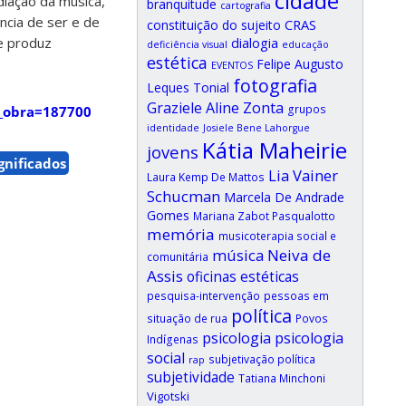
cidade
iação da música,
branquitude
cartografia
ncia de ser e de
CRAS
constituição do sujeito
dialogia
 e produz
deficiência visual
educação
estética
Felipe Augusto
EVENTOS
fotografia
Leques Tonial
Graziele Aline Zonta
grupos
o_obra=187700
identidade
Josiele Bene Lahorgue
Kátia Maheirie
jovens
gnificados
Lia Vainer
Laura Kemp De Mattos
Schucman
Marcela De Andrade
Gomes
Mariana Zabot Pasqualotto
memória
musicoterapia social e
música
Neiva de
comunitária
Assis
oficinas estéticas
pesquisa-intervenção
pessoas em
política
situação de rua
Povos
psicologia
psicologia
Indígenas
social
subjetivação política
rap
subjetividade
Tatiana Minchoni
Vigotski