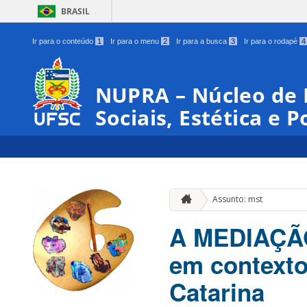
BRASIL
Ir para o conteúdo
1
Ir para o menu
2
Ir para a busca
3
Ir para o rodapé
4
NUPRA – Núcleo de 
Sociais, Estética e P
Assunto: mst
A MEDIAÇÃ
em contexto
Catarina