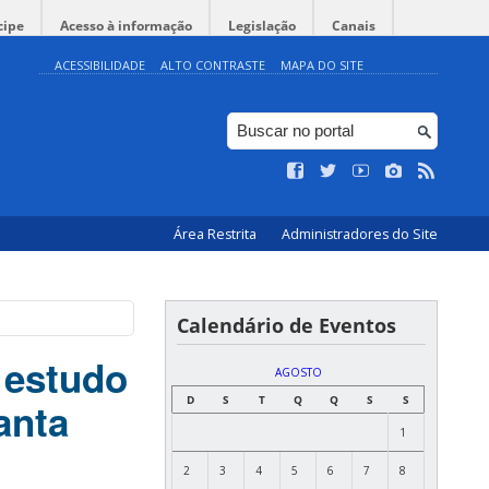
cipe
Acesso à informação
Legislação
Canais
ACESSIBILIDADE
ALTO CONTRASTE
MAPA DO SITE
Área Restrita
Administradores do Site
Calendário de Eventos
estudo
AGOSTO
D
S
T
Q
Q
S
S
anta
1
2
3
4
5
6
7
8