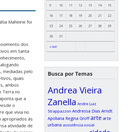
9
10
11
12
13
14
15
16
17
18
19
20
21
22
tia Maheirie foi
23
24
25
26
27
28
29
30
31
 Movimento dos
« out
tivos em Santa
conhecimento,
dialogando
s, mediadas pelo
Busca por Temas
tivos, quais
os, ambos
Andrea Vieira
m Terra no
 aponta que a
Zanella
Andre Luiz
 Desde o
Andressa Dias Arndt
Strappazzon
e que vivia no
arte
arte
Apoliana Regina Groff
m apropriados às
urbana
assistência social
nsa atividade de