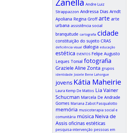
Zanella
Andre Luiz
Andressa Dias Arndt
Strappazzon
arte
arte
Apoliana Regina Groff
urbana
assistência social
cidade
branquitude
cartografia
CRAS
constituição do sujeito
dialogia
deficiência visual
educação
estética
Felipe Augusto
EVENTOS
fotografia
Leques Tonial
Graziele Aline Zonta
grupos
identidade
Josiele Bene Lahorgue
Kátia Maheirie
jovens
Lia Vainer
Laura Kemp De Mattos
Schucman
Marcela De Andrade
Gomes
Mariana Zabot Pasqualotto
memória
musicoterapia social e
música
Neiva de
comunitária
Assis
oficinas estéticas
pesquisa-intervenção
pessoas em