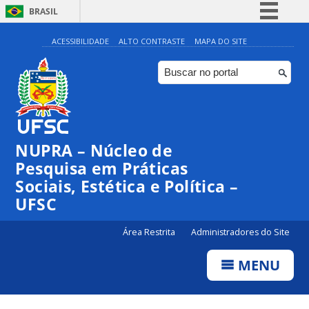
BRASIL
Simplifique!
ACESSIBILIDADE
ALTO CONTRASTE
MAPA DO SITE
Comunica BR
Participe
Acesso à informação
Legislação
NUPRA – Núcleo de
Canais
Pesquisa em Práticas
Sociais, Estética e Política –
UFSC
Área Restrita
Administradores do Site
MENU