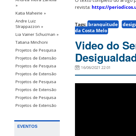
O texto completo do artigo 
»
revista:
https://periodicos
Katia Maheirie »
Andre Luiz
Tags:
branquitude
desig
Strappazzon »
da Costa Melo
Lia Vainer Schucman »
Video do Se
Tatiana Minchoni
Projetos de Pesquisa
Desigualdad
Projetos de Extensão
Projetos de Pesquisa
16/06/2021 22:01
Projetos de Extensão
Projetos de Pesquisa
Projetos de Extensão
Projetos de Pesquisa
Projetos de Extensão
EVENTOS