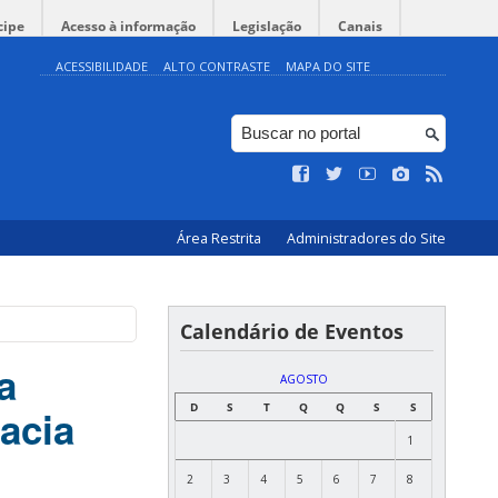
cipe
Acesso à informação
Legislação
Canais
ACESSIBILIDADE
ALTO CONTRASTE
MAPA DO SITE
Área Restrita
Administradores do Site
Calendário de Eventos
a
AGOSTO
D
S
T
Q
Q
S
S
acia
1
2
3
4
5
6
7
8