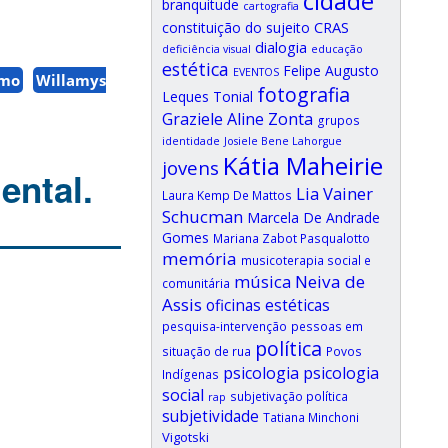
cidade
branquitude
cartografia
CRAS
constituição do sujeito
dialogia
deficiência visual
educação
estética
Felipe Augusto
EVENTOS
smo
Willamys
fotografia
Leques Tonial
Graziele Aline Zonta
grupos
identidade
Josiele Bene Lahorgue
Kátia Maheirie
jovens
ental.
Lia Vainer
Laura Kemp De Mattos
Schucman
Marcela De Andrade
Gomes
Mariana Zabot Pasqualotto
memória
musicoterapia social e
música
Neiva de
comunitária
Assis
oficinas estéticas
pesquisa-intervenção
pessoas em
política
situação de rua
Povos
psicologia
psicologia
Indígenas
social
subjetivação política
rap
subjetividade
Tatiana Minchoni
Vigotski