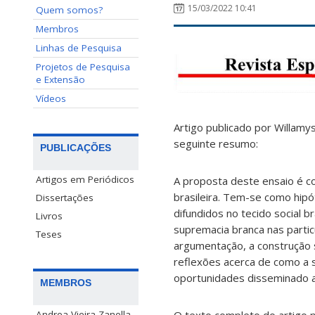
15/03/2022 10:41
Quem somos?
Membros
Linhas de Pesquisa
Projetos de Pesquisa
e Extensão
Vídeos
Artigo publicado por Willamy
seguinte resumo:
PUBLICAÇÕES
Artigos em Periódicos
A proposta deste ensaio é c
brasileira. Tem-se como hipó
Dissertações
difundidos no tecido social b
Livros
supremacia branca nas partic
Teses
argumentação, a construção s
reflexões acerca de como a s
oportunidades disseminado a
MEMBROS
Andrea Vieira Zanella