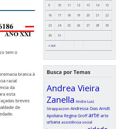
9
10
11
12
13
14
15
16
17
18
19
20
21
22
23
24
25
26
27
28
29
30
31
« out
ico tem o
Busca por Temas
premacia branca à
ia racial
Andrea Vieira
ência da
ara esta
Zanella
traçadas breves
Andre Luiz
ualdade de
Andressa Dias Arndt
Strappazzon
iedade.
arte
arte
Apoliana Regina Groff
urbana
assistência social