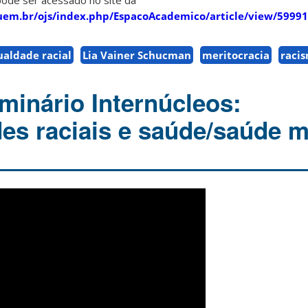
pode ser acessado no site da
.uem.br/ojs/index.php/EspacoAcademico/article/view/59991
ualdade racial
Lia Vainer Schucman
meritocracia
raci
minário Internúcleos:
es raciais e saúde/saúde m