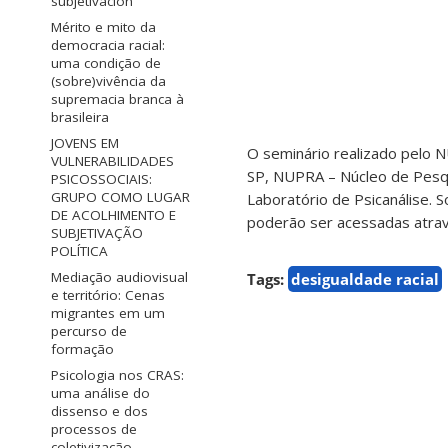
subjetivación
Mérito e mito da
democracia racial:
uma condição de
(sobre)vivência da
supremacia branca à
brasileira
JOVENS EM
O seminário realizado pelo N
VULNERABILIDADES
SP, NUPRA – Núcleo de Pesqu
PSICOSSOCIAIS:
GRUPO COMO LUGAR
Laboratório de Psicanálise. 
DE ACOLHIMENTO E
poderão ser acessadas atrav
SUBJETIVAÇÃO
POLÍTICA
Mediação audiovisual
Tags:
desigualdade racial
e território: Cenas
migrantes em um
percurso de
formação
Psicologia nos CRAS:
uma análise do
dissenso e dos
processos de
coletivização.