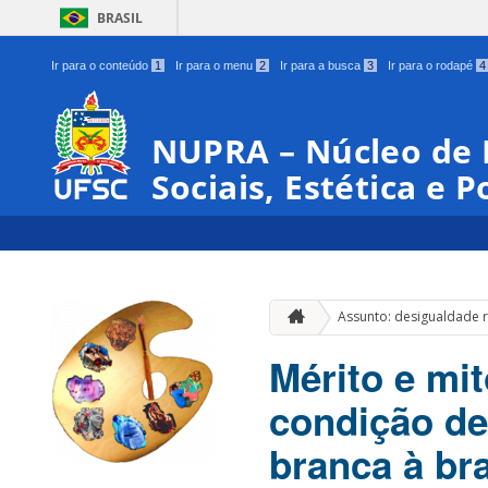
BRASIL
Ir para o conteúdo
1
Ir para o menu
2
Ir para a busca
3
Ir para o rodapé
4
NUPRA – Núcleo de 
Sociais, Estética e P
Assunto: desigualdade r
Mérito e mi
condição de
branca à bra