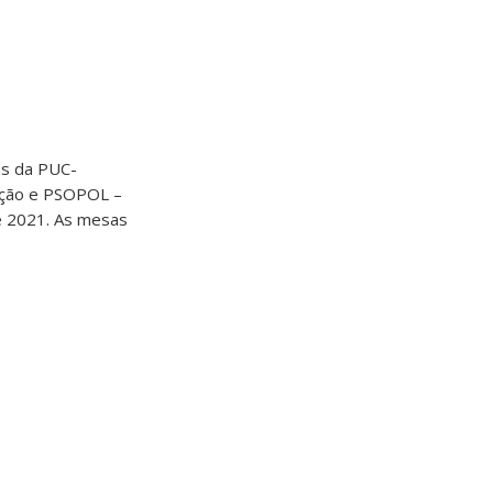
as da PUC-
iação e PSOPOL –
de 2021. As mesas