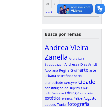
30
31
« out
Busca por Temas
Andrea Vieira
Zanella
Andre Luiz
Andressa Dias Arndt
Strappazzon
arte
arte
Apoliana Regina Groff
urbana
assistência social
cidade
branquitude
cartografia
CRAS
constituição do sujeito
dialogia
deficiência visual
educação
estética
Felipe Augusto
EVENTOS
fotografia
Leques Tonial