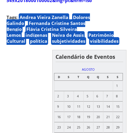
549X2018000100002&lng=pt&nrm=iso
Tags:
Andrea Vieira Zanella
Dolores
Galindo
Fernanda Cristine Santos
Bengio
Flávia Cristina Silveira
Lemos
indígenas
Neiva de Assis
Patrimônio
Cultural
política
subjetividades
visibilidades
Calendário de Eventos
AGOSTO
D
S
T
Q
Q
S
S
1
2
3
4
5
6
7
8
9
10
11
12
13
14
15
16
17
18
19
20
21
22
23
24
25
26
27
28
29