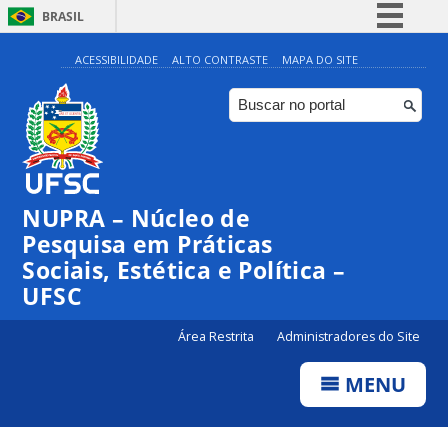
BRASIL
Simplifique!
ACESSIBILIDADE
ALTO CONTRASTE
MAPA DO SITE
Comunica BR
Participe
Acesso à informação
Legislação
NUPRA – Núcleo de
Canais
Pesquisa em Práticas
Sociais, Estética e Política –
UFSC
Área Restrita
Administradores do Site
MENU