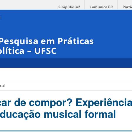
Simplifique!
Comunica BR
Parti
Pesquisa em Práticas
olítica – UFSC
cal
car de compor? Experiênci
educação musical formal