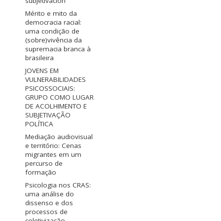
subjetivación
Mérito e mito da
democracia racial:
uma condição de
(sobre)vivência da
supremacia branca à
brasileira
JOVENS EM
VULNERABILIDADES
PSICOSSOCIAIS:
GRUPO COMO LUGAR
DE ACOLHIMENTO E
SUBJETIVAÇÃO
POLÍTICA
Mediação audiovisual
e território: Cenas
migrantes em um
percurso de
formação
Psicologia nos CRAS:
uma análise do
dissenso e dos
processos de
coletivização.