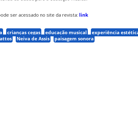
ode ser acessado no site da revista:
link
a
crianças cegas
educação musical
experiência estétic
attos
Neiva de Assis
paisagem sonora