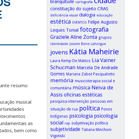
OS
cidade
branquitude
cartografia
CRAS
constituição do sujeito
E
dialogia
deficiência visual
educação
estética
Felipe Augusto
EVENTOS
fotografia
Leques Tonial
Graziele Aline Zonta
grupos
identidade
Josiele Bene Lahorgue
Kátia Maheirie
jovens
Lia Vainer
Laura Kemp De Mattos
Schucman
Marcela De Andrade
Gomes
Mariana Zabot Pasqualotto
memória
musicoterapia social e
uinte resumo:
música
Neiva de
comunitária
Assis
oficinas estéticas
pesquisa-intervenção
pessoas em
ducação musical
política
ortunidades
situação de rua
Povos
psicologia
psicologia
ontecimentos
Indígenas
social
fundamentais as
subjetivação política
rap
subjetividade
Tatiana Minchoni
sitados, bem como
Vigotski