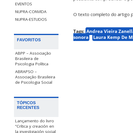
EVENTOS
NUPRA-CONVIDA
O texto completo do artigo p
NUPRA-ESTUDOS
Tags:
Andrea Vieira Zanell
sonora
Laura Kemp De M
FAVORITOS
ABPP – Associação
Brasileira de
Psicologia Política
ABRAPSO –
Associação Brasileira
de Psicologia Social
TÓPICOS
RECENTES
Lançamento do livro
“Crítica y creación en
la investigación social