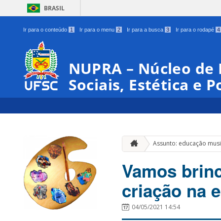
BRASIL
Ir para o conteúdo
1
Ir para o menu
2
Ir para a busca
3
Ir para o rodapé
4
NUPRA – Núcleo de 
Sociais, Estética e P
Assunto: educação musi
Vamos brin
criação na 
04/05/2021 14:54