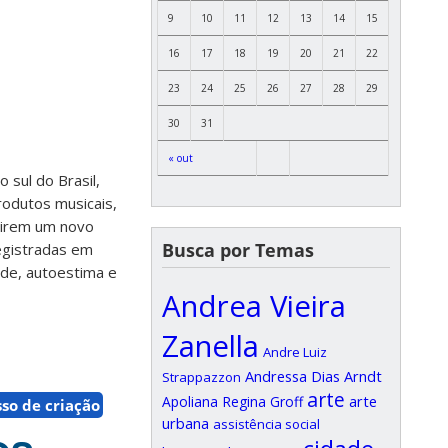
9
10
11
12
13
14
15
16
17
18
19
20
21
22
23
24
25
26
27
28
29
30
31
« out
 sul do Brasil,
rodutos musicais,
uzirem um novo
Busca por Temas
registradas em
ade, autoestima e
Andrea Vieira
Zanella
Andre Luiz
Andressa Dias Arndt
Strappazzon
arte
arte
Apoliana Regina Groff
so de criação
urbana
assistência social