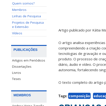
Quem somos?
Membros
Linhas de Pesquisa
Projetos de Pesquisa
e Extensão
Artigo publicado por Kátia M
Vídeos
O artigo analisa experiência
compreendendo a criação como
PUBLICAÇÕES
tecnologias de gravação e ou
produto. O processo de criaç
Artigos em Periódicos
diário, áudio e vídeo. O proc
Dissertações
autonomia, fortalecendo sing
Livros
Teses
O texto completo do artigo p
MEMBROS
Tags:
composição
educaç
Andrea Vieira Zanella