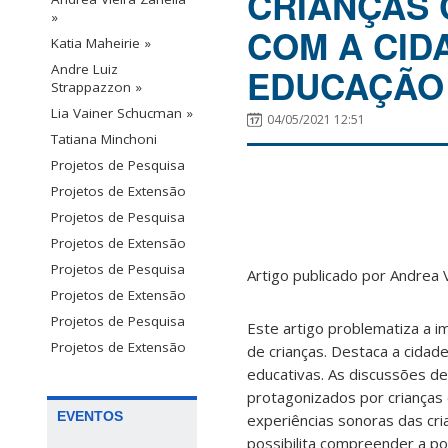
CRIANÇAS 
»
COM A CID
Katia Maheirie »
Andre Luiz
EDUCAÇÃO 
Strappazzon »
Lia Vainer Schucman »
04/05/2021 12:51
Tatiana Minchoni
Projetos de Pesquisa
Projetos de Extensão
Projetos de Pesquisa
Projetos de Extensão
Projetos de Pesquisa
Artigo publicado por Andrea 
Projetos de Extensão
Projetos de Pesquisa
Este artigo problematiza a i
Projetos de Extensão
de crianças. Destaca a cida
educativas. As discussões d
protagonizados por crianças
EVENTOS
experiências sonoras das cr
possibilita compreender a po