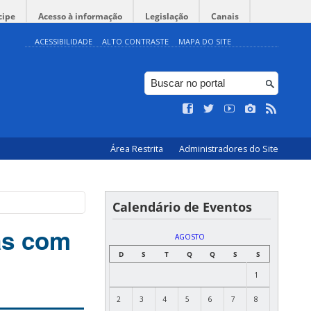
cipe
Acesso à informação
Legislação
Canais
ACESSIBILIDADE
ALTO CONTRASTE
MAPA DO SITE
Área Restrita
Administradores do Site
Calendário de Eventos
as com
AGOSTO
D
S
T
Q
Q
S
S
1
2
3
4
5
6
7
8