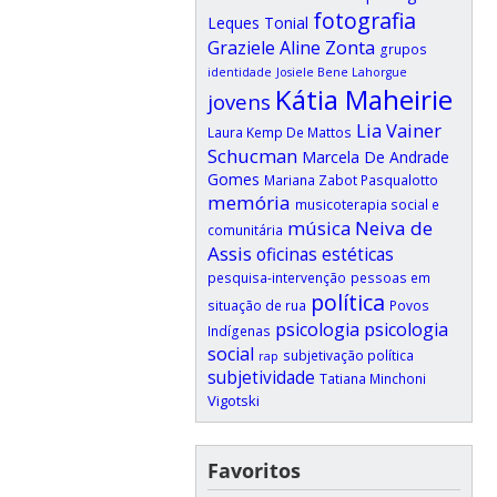
fotografia
Leques Tonial
Graziele Aline Zonta
grupos
identidade
Josiele Bene Lahorgue
Kátia Maheirie
jovens
Lia Vainer
Laura Kemp De Mattos
Schucman
Marcela De Andrade
Gomes
Mariana Zabot Pasqualotto
memória
musicoterapia social e
música
Neiva de
comunitária
Assis
oficinas estéticas
pesquisa-intervenção
pessoas em
política
situação de rua
Povos
psicologia
psicologia
Indígenas
social
subjetivação política
rap
subjetividade
Tatiana Minchoni
Vigotski
Favoritos