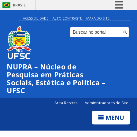
BRASIL
Simplifique!
ACESSIBILIDADE
ALTO CONTRASTE
MAPA DO SITE
Comunica BR
Participe
Acesso à informação
Legislação
NUPRA – Núcleo de
Canais
Pesquisa em Práticas
Sociais, Estética e Política –
UFSC
Área Restrita
Administradores do Site
MENU