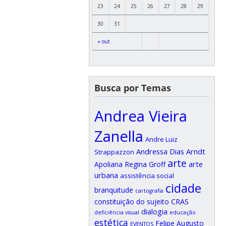
23
24
25
26
27
28
29
30
31
« out
Busca por Temas
Andrea Vieira
Zanella
Andre Luiz
Andressa Dias Arndt
Strappazzon
arte
arte
Apoliana Regina Groff
urbana
assistência social
cidade
branquitude
cartografia
CRAS
constituição do sujeito
dialogia
deficiência visual
educação
estética
Felipe Augusto
EVENTOS