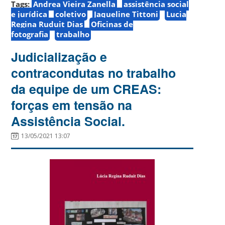
Tags:
Andrea Vieira Zanella
assistência social
e jurídica
coletivo
Jaqueline Tittoni
Lucia
Regina Ruduit Dias
Oficinas de
fotografia
trabalho
Judicialização e
contracondutas no trabalho
da equipe de um CREAS:
forças em tensão na
Assistência Social.
13/05/2021 13:07