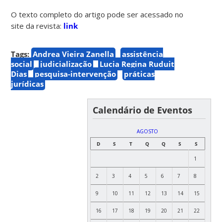
O texto completo do artigo pode ser acessado no
site da revista:
link
Tags:
Andrea Vieira Zanella
assistência
social
judicialização
Lucia Regina Ruduit
Dias
pesquisa-intervenção
práticas
jurídicas
Calendário de Eventos
AGOSTO
D
S
T
Q
Q
S
S
1
2
3
4
5
6
7
8
9
10
11
12
13
14
15
16
17
18
19
20
21
22