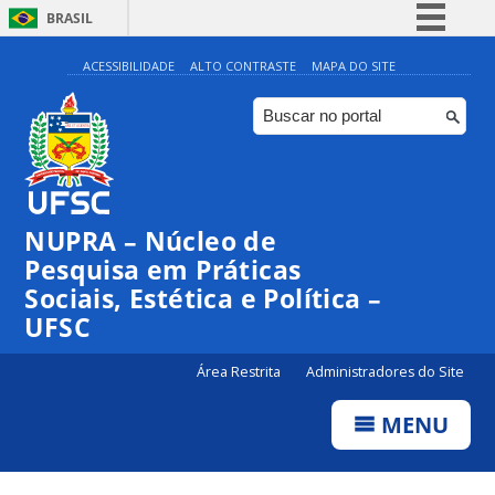
BRASIL
Simplifique!
ACESSIBILIDADE
ALTO CONTRASTE
MAPA DO SITE
Comunica BR
Participe
Acesso à informação
Legislação
NUPRA – Núcleo de
Canais
Pesquisa em Práticas
Sociais, Estética e Política –
UFSC
Área Restrita
Administradores do Site
MENU