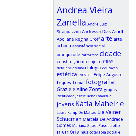
Andrea Vieira
Zanella
Andre Luiz
Andressa Dias Arndt
Strappazzon
arte
arte
Apoliana Regina Groff
urbana
assistência social
cidade
branquitude
cartografia
CRAS
constituição do sujeito
dialogia
deficiência visual
educação
estética
Felipe Augusto
EVENTOS
fotografia
Leques Tonial
Graziele Aline Zonta
grupos
identidade
Josiele Bene Lahorgue
Kátia Maheirie
jovens
Lia Vainer
Laura Kemp De Mattos
Schucman
Marcela De Andrade
Gomes
Mariana Zabot Pasqualotto
memória
musicoterapia social e