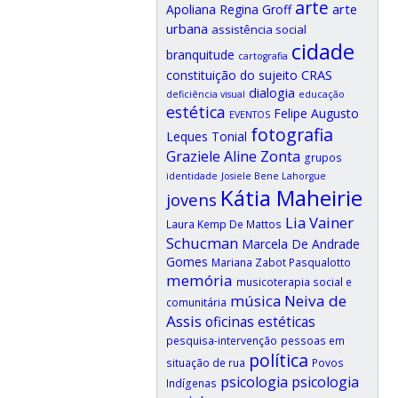
arte
arte
Apoliana Regina Groff
urbana
assistência social
cidade
branquitude
cartografia
CRAS
constituição do sujeito
dialogia
deficiência visual
educação
estética
Felipe Augusto
EVENTOS
fotografia
Leques Tonial
Graziele Aline Zonta
grupos
identidade
Josiele Bene Lahorgue
Kátia Maheirie
jovens
Lia Vainer
Laura Kemp De Mattos
Schucman
Marcela De Andrade
Gomes
Mariana Zabot Pasqualotto
memória
musicoterapia social e
música
Neiva de
comunitária
Assis
oficinas estéticas
pesquisa-intervenção
pessoas em
política
situação de rua
Povos
psicologia
psicologia
Indígenas