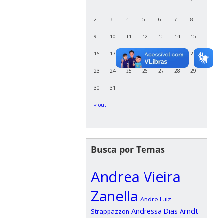
1
2
3
4
5
6
7
8
9
10
11
12
13
14
15
16
17
18
19
20
21
22
23
24
25
26
27
28
29
30
31
« out
Busca por Temas
Andrea Vieira
Zanella
Andre Luiz
Andressa Dias Arndt
Strappazzon