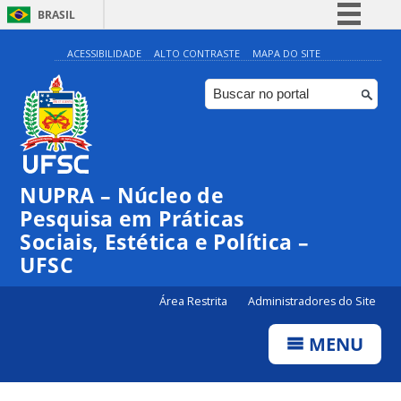
BRASIL
Simplifique!
ACESSIBILIDADE
ALTO CONTRASTE
MAPA DO SITE
Comunica BR
Participe
Acesso à informação
Legislação
NUPRA – Núcleo de
Canais
Pesquisa em Práticas
Sociais, Estética e Política –
UFSC
Área Restrita
Administradores do Site
MENU