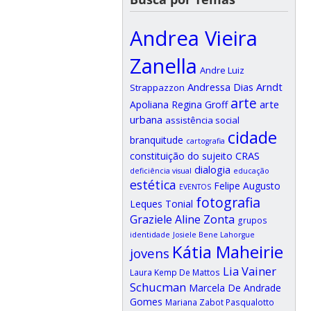
Andrea Vieira
Zanella
Andre Luiz
Andressa Dias Arndt
Strappazzon
arte
arte
Apoliana Regina Groff
urbana
assistência social
cidade
branquitude
cartografia
CRAS
constituição do sujeito
dialogia
deficiência visual
educação
estética
Felipe Augusto
EVENTOS
fotografia
Leques Tonial
Graziele Aline Zonta
grupos
identidade
Josiele Bene Lahorgue
Kátia Maheirie
jovens
Lia Vainer
Laura Kemp De Mattos
Schucman
Marcela De Andrade
Gomes
Mariana Zabot Pasqualotto