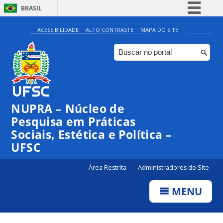
BRASIL
Simplifique!
ACESSIBILIDADE
ALTO CONTRASTE
MAPA DO SITE
Comunica BR
Participe
Acesso à informação
Legislação
NUPRA – Núcleo de
Canais
Pesquisa em Práticas
Sociais, Estética e Política –
UFSC
Área Restrita
Administradores do Site
MENU