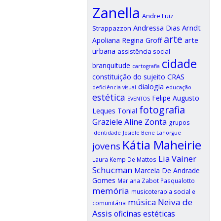
Zanella
Andre Luiz
Andressa Dias Arndt
Strappazzon
arte
arte
Apoliana Regina Groff
urbana
assistência social
cidade
branquitude
cartografia
CRAS
constituição do sujeito
dialogia
deficiência visual
educação
estética
Felipe Augusto
EVENTOS
fotografia
Leques Tonial
Graziele Aline Zonta
grupos
identidade
Josiele Bene Lahorgue
Kátia Maheirie
jovens
Lia Vainer
Laura Kemp De Mattos
Schucman
Marcela De Andrade
Gomes
Mariana Zabot Pasqualotto
memória
musicoterapia social e
música
Neiva de
comunitária
Assis
oficinas estéticas