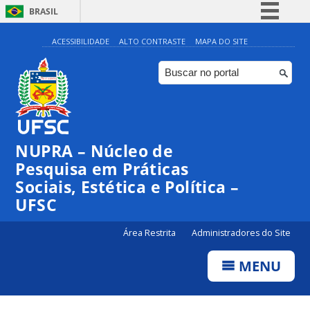
BRASIL
Simplifique!
ACESSIBILIDADE
ALTO CONTRASTE
MAPA DO SITE
Comunica BR
Participe
Acesso à informação
Legislação
NUPRA – Núcleo de
Canais
Pesquisa em Práticas
Sociais, Estética e Política –
UFSC
Área Restrita
Administradores do Site
MENU