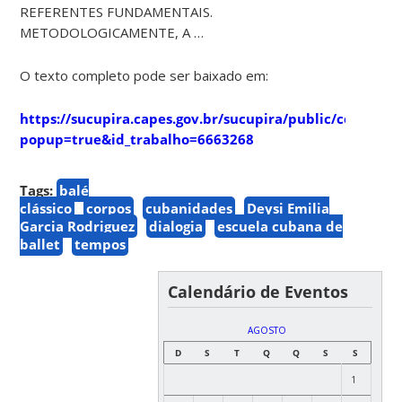
REFERENTES FUNDAMENTAIS.
METODOLOGICAMENTE, A …
O texto completo pode ser baixado em:
https://sucupira.capes.gov.br/sucupira/public/consulta
popup=true&id_trabalho=6663268
Tags:
balé
clássico
corpos
cubanidades
Deysi Emilia
Garcia Rodriguez
dialogia
escuela cubana de
ballet
tempos
Calendário de Eventos
AGOSTO
D
S
T
Q
Q
S
S
1