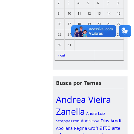
2
3
4
5
6
7
8
9
10
11
12
13
14
15
16
17
18
19
20
21
22
23
24
25
26
27
28
29
30
31
« out
Busca por Temas
Andrea Vieira
Zanella
Andre Luiz
Andressa Dias Arndt
Strappazzon
arte
arte
Apoliana Regina Groff