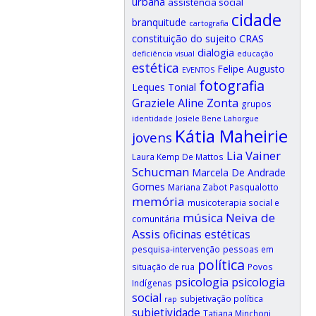
urbana
assistência social
cidade
branquitude
cartografia
CRAS
constituição do sujeito
dialogia
deficiência visual
educação
estética
Felipe Augusto
EVENTOS
fotografia
Leques Tonial
Graziele Aline Zonta
grupos
identidade
Josiele Bene Lahorgue
Kátia Maheirie
jovens
Lia Vainer
Laura Kemp De Mattos
Schucman
Marcela De Andrade
Gomes
Mariana Zabot Pasqualotto
memória
musicoterapia social e
música
Neiva de
comunitária
Assis
oficinas estéticas
pesquisa-intervenção
pessoas em
política
situação de rua
Povos
psicologia
psicologia
Indígenas
social
subjetivação política
rap
subjetividade
Tatiana Minchoni