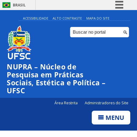
BRASIL
Simplifique!
ACESSIBILIDADE
ALTO CONTRASTE
MAPA DO SITE
Comunica BR
Participe
Acesso à informação
Legislação
NUPRA – Núcleo de
Canais
Pesquisa em Práticas
Sociais, Estética e Política –
UFSC
Área Restrita
Administradores do Site
MENU