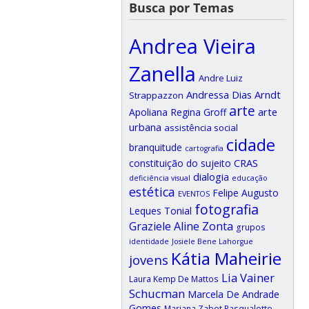
Busca por Temas
Andrea Vieira
Zanella
Andre Luiz
Andressa Dias Arndt
Strappazzon
arte
arte
Apoliana Regina Groff
urbana
assistência social
cidade
branquitude
cartografia
CRAS
constituição do sujeito
dialogia
deficiência visual
educação
estética
Felipe Augusto
EVENTOS
fotografia
Leques Tonial
Graziele Aline Zonta
grupos
identidade
Josiele Bene Lahorgue
Kátia Maheirie
jovens
Lia Vainer
Laura Kemp De Mattos
Schucman
Marcela De Andrade
Gomes
Mariana Zabot Pasqualotto