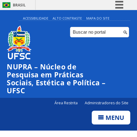
BRASIL
Simplifique!
ACESSIBILIDADE
ALTO CONTRASTE
MAPA DO SITE
Comunica BR
Participe
Acesso à informação
Legislação
NUPRA – Núcleo de
Canais
Pesquisa em Práticas
Sociais, Estética e Política –
UFSC
Área Restrita
Administradores do Site
MENU