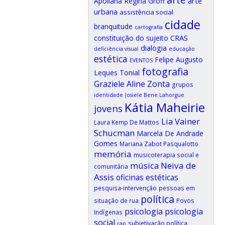
arte
Apoliana Regina Groff
urbana
assistência social
cidade
branquitude
cartografia
CRAS
constituição do sujeito
dialogia
deficiência visual
educação
estética
Felipe Augusto
EVENTOS
fotografia
Leques Tonial
Graziele Aline Zonta
grupos
identidade
Josiele Bene Lahorgue
Kátia Maheirie
jovens
Lia Vainer
Laura Kemp De Mattos
Schucman
Marcela De Andrade
Gomes
Mariana Zabot Pasqualotto
memória
musicoterapia social e
música
Neiva de
comunitária
Assis
oficinas estéticas
pesquisa-intervenção
pessoas em
política
situação de rua
Povos
psicologia
psicologia
Indígenas
social
subjetivação política
rap