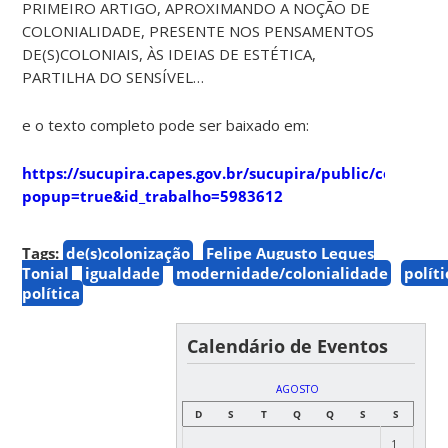
PRIMEIRO ARTIGO, APROXIMANDO A NOÇÃO DE
COLONIALIDADE, PRESENTE NOS PENSAMENTOS
DE(S)COLONIAIS, ÀS IDEIAS DE ESTÉTICA,
PARTILHA DO SENSÍVEL…
e o texto completo pode ser baixado em:
https://sucupira.capes.gov.br/sucupira/public/consulta
popup=true&id_trabalho=5983612
Tags:
de(s)colonização
Felipe Augusto Leques
Tonial
igualdade
modernidade/colonialidade
políti
política
Calendário de Eventos
AGOSTO
D
S
T
Q
Q
S
S
1