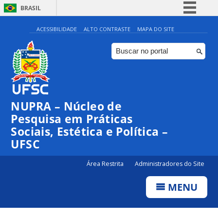
BRASIL
Simplifique!
ACESSIBILIDADE
ALTO CONTRASTE
MAPA DO SITE
Comunica BR
Participe
Acesso à informação
Legislação
NUPRA – Núcleo de
Canais
Pesquisa em Práticas
Sociais, Estética e Política –
UFSC
Área Restrita
Administradores do Site
MENU