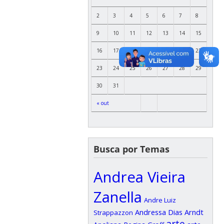
2
3
4
5
6
7
8
9
10
11
12
13
14
15
16
17
18
19
20
21
22
23
24
25
26
27
28
29
30
31
« out
Busca por Temas
Andrea Vieira
Zanella
Andre Luiz
Andressa Dias Arndt
Strappazzon
arte