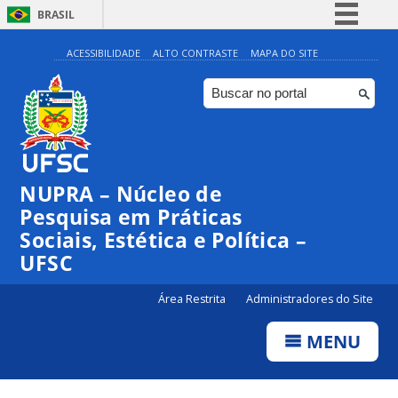
BRASIL
Simplifique!
ACESSIBILIDADE
ALTO CONTRASTE
MAPA DO SITE
Comunica BR
Participe
Acesso à informação
Legislação
NUPRA – Núcleo de
Canais
Pesquisa em Práticas
Sociais, Estética e Política –
UFSC
Área Restrita
Administradores do Site
MENU