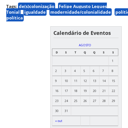
Tags:
de(s)colonização
Felipe Augusto Leques
Tonial
igualdade
modernidade/colonialidade
políti
política
Calendário de Eventos
AGOSTO
D
S
T
Q
Q
S
S
1
2
3
4
5
6
7
8
9
10
11
12
13
14
15
16
17
18
19
20
21
22
23
24
25
26
27
28
29
30
31
« out