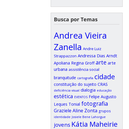
Busca por Temas
Andrea Vieira
Zanella
Andre Luiz
Andressa Dias Arndt
Strappazzon
arte
arte
Apoliana Regina Groff
urbana
assistência social
cidade
branquitude
cartografia
CRAS
constituição do sujeito
dialogia
deficiência visual
educação
estética
Felipe Augusto
EVENTOS
fotografia
Leques Tonial
Graziele Aline Zonta
grupos
identidade
Josiele Bene Lahorgue
Kátia Maheirie
jovens