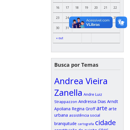
16
17
18
19
20
21
22
23
24
25
26
27
28
29
30
31
« out
Busca por Temas
Andrea Vieira
Zanella
Andre Luiz
Andressa Dias Arndt
Strappazzon
arte
arte
Apoliana Regina Groff
urbana
assistência social
cidade
branquitude
cartografia
CRAS