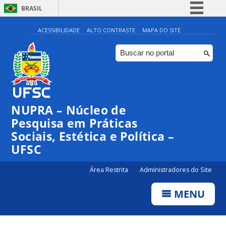
BRASIL
Simplifique!
ACESSIBILIDADE
ALTO CONTRASTE
MAPA DO SITE
Comunica BR
Participe
Acesso à informação
Legislação
NUPRA – Núcleo de
Canais
Pesquisa em Práticas
Sociais, Estética e Política –
UFSC
Área Restrita
Administradores do Site
MENU