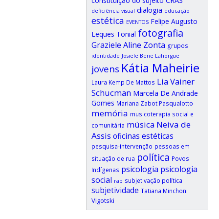
constituição do sujeito
dialogia
deficiência visual
educação
estética
Felipe Augusto
EVENTOS
fotografia
Leques Tonial
Graziele Aline Zonta
grupos
identidade
Josiele Bene Lahorgue
Kátia Maheirie
jovens
Lia Vainer
Laura Kemp De Mattos
Schucman
Marcela De Andrade
Gomes
Mariana Zabot Pasqualotto
memória
musicoterapia social e
música
Neiva de
comunitária
Assis
oficinas estéticas
pesquisa-intervenção
pessoas em
política
situação de rua
Povos
psicologia
psicologia
Indígenas
social
subjetivação política
rap
subjetividade
Tatiana Minchoni
Vigotski