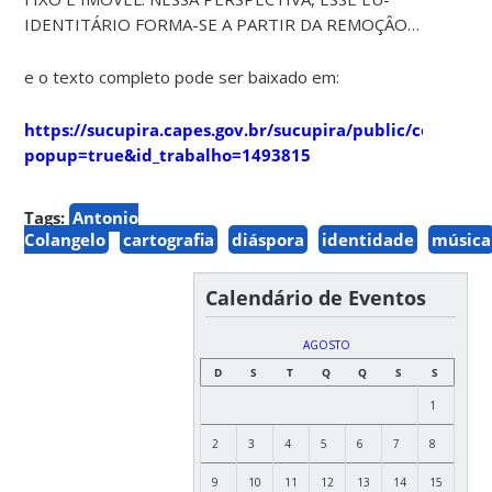
IDENTITÁRIO FORMA-SE A PARTIR DA REMOÇÂO…
e o texto completo pode ser baixado em:
https://sucupira.capes.gov.br/sucupira/public/consulta
popup=true&id_trabalho=1493815
Tags:
Antonio
Colangelo
cartografia
diáspora
identidade
música
Calendário de Eventos
AGOSTO
D
S
T
Q
Q
S
S
1
2
3
4
5
6
7
8
9
10
11
12
13
14
15