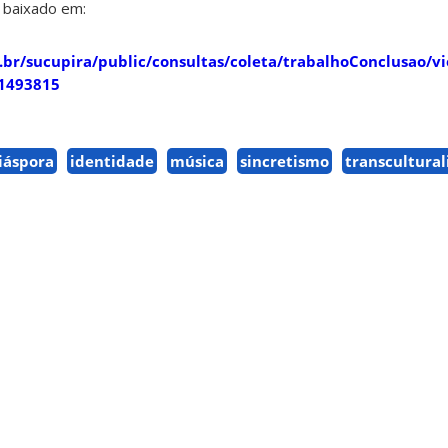
 baixado em:
v.br/sucupira/public/consultas/coleta/trabalhoConclusao/v
1493815
iáspora
identidade
música
sincretismo
transcultura