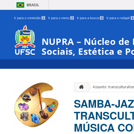
BRASIL
Ir para o conteúdo
1
Ir para o menu
2
Ir para a busca
3
Ir para o rodapé
4
NUPRA – Núcleo de 
Sociais, Estética e P
Assunto: transculturali
SAMBA-JAZ
TRANSCULT
MÚSICA C