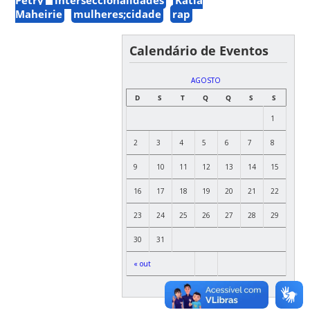
Maheirie
mulheres;cidade
rap
Calendário de Eventos
AGOSTO
D
S
T
Q
Q
S
S
1
2
3
4
5
6
7
8
9
10
11
12
13
14
15
16
17
18
19
20
21
22
23
24
25
26
27
28
29
30
31
« out