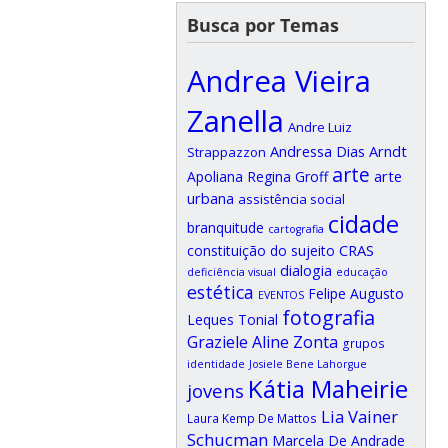
Busca por Temas
Andrea Vieira
Zanella
Andre Luiz
Andressa Dias Arndt
Strappazzon
arte
arte
Apoliana Regina Groff
urbana
assistência social
cidade
branquitude
cartografia
CRAS
constituição do sujeito
dialogia
deficiência visual
educação
estética
Felipe Augusto
EVENTOS
fotografia
Leques Tonial
Graziele Aline Zonta
grupos
identidade
Josiele Bene Lahorgue
Kátia Maheirie
jovens
Lia Vainer
Laura Kemp De Mattos
Schucman
Marcela De Andrade