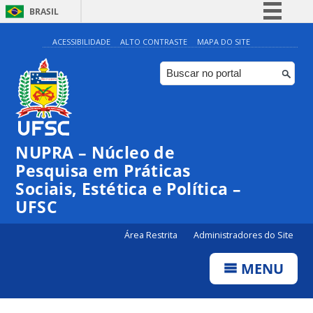
BRASIL
Simplifique!
ACESSIBILIDADE
ALTO CONTRASTE
MAPA DO SITE
Comunica BR
Participe
Acesso à informação
Legislação
NUPRA – Núcleo de
Canais
Pesquisa em Práticas
Sociais, Estética e Política –
UFSC
Área Restrita
Administradores do Site
MENU